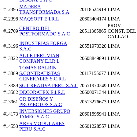
MADERA
#12395
20118524919
LIMA
TRANSFORMADA S.A
#12398
MAQSOFT E.I.R.L
20603404174
LIMA
PROV.
CENTRO DEL
#12709
20511365865
CONST. DEL
POSTFORMADO S.A.C
CALLAO
INDUSTRIAS FORGA
#13196
20551970320
LIMA
S.A.C
AGLE PERUVIAN
#13322
20608849891
LIMA
COMPANY E.I.R.L
TOMAS BALBIN
#13389
S.CONTRATISTAS
20117155677
LIMA
GENERALES S.C.R.L
#13389
SG CREATIVA PERU S.A.C
20551970249
LIMA
#13582
DECORATEX E.I.R.L
20600071344
LIMA
GR DISEÑOS Y
#13961
20513276673
LIMA
PROYECTOS S.A.C
INVERSIONES GRUPO
#14173
20601595941
LIMA
JAMEC S.A.C
ARES MODULARES
#14553
20601228557
LIMA
PERU S.A.C