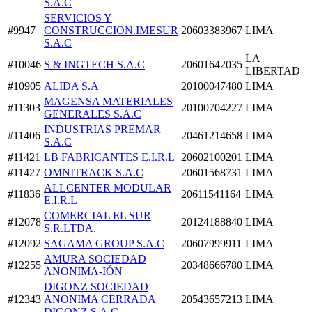
S.A.C
SERVICIOS Y
#9947
CONSTRUCCION.IMESUR
20603383967
LIMA
S.A.C
LA
#10046
S & INGTECH S.A.C
20601642035
LIBERTAD
#10905
ALIDA S.A
20100047480
LIMA
MAGENSA MATERIALES
#11303
20100704227
LIMA
GENERALES S.A.C
INDUSTRIAS PREMAR
#11406
20461214658
LIMA
S.A.C
#11421
LB FABRICANTES E.I.R.L
20602100201
LIMA
#11427
OMNITRACK S.A.C
20601568731
LIMA
ALLCENTER MODULAR
#11836
20611541164
LIMA
E.I.R.L
COMERCIAL EL SUR
#12078
20124188840
LIMA
S.R.LTDA.
#12092
SAGAMA GROUP S.A.C
20607999911
LIMA
AMURA SOCIEDAD
#12255
20348666780
LIMA
ANONIMA-IÓN
DIGONZ SOCIEDAD
#12343
ANONIMA CERRADA
20543657213
LIMA
DIGONZ S.A.C