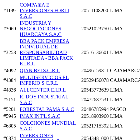
COMPAñIA E
#1199
INVERSIONES FORLI
20511108200
LIMA
S.A.C
INDUSTRIA Y
#3069
NEGOCIACIONES
20521023750
LIMA
HUARCAYA S.A.C
BBA PACK EMPRESA
INDIVIDUAL DE
#3253
RESPONSABILIDAD
20516136601
LIMA
LIMITADA - BBA PACK
E.I.R.L
#4092
QIAN BEI S.C.R.L
20496159811
CAJAMARC
MULTISERVICIOS EL
#4384
20529456078
CAJAMARC
IMPERIO S.C.R.L
#4836
ALLCENTER E.I.R.L
20543773639
LIMA
R. DOY INDUSTRIAL
#5151
20472687531
LIMA
S.A.C
#5201
FORESTAL PAMA S.A.C
20486785994
PASCO
#5945
IMAX INT'L S.A.C
20518903960
LIMA
COLCHONES MUNDIAL
#6805
20521715392
LIMA
S.A.C
INVERSIONES
#6874
20543481000
LIMA