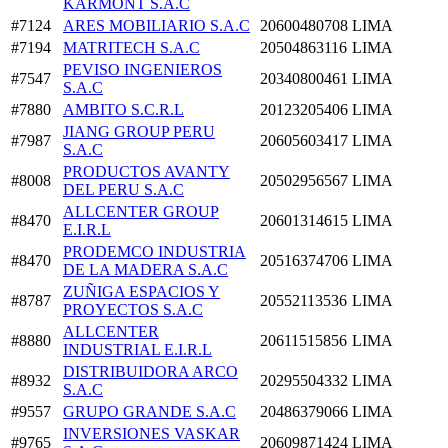
KARMONT S.A.C
#7124
ARES MOBILIARIO S.A.C
20600480708
LIMA
#7194
MATRITECH S.A.C
20504863116
LIMA
PEVISO INGENIEROS
#7547
20340800461
LIMA
S.A.C
#7880
AMBITO S.C.R.L
20123205406
LIMA
JIANG GROUP PERU
#7987
20605603417
LIMA
S.A.C
PRODUCTOS AVANTY
#8008
20502956567
LIMA
DEL PERU S.A.C
ALLCENTER GROUP
#8470
20601314615
LIMA
E.I.R.L
PRODEMCO INDUSTRIA
#8470
20516374706
LIMA
DE LA MADERA S.A.C
ZUÑIGA ESPACIOS Y
#8787
20552113536
LIMA
PROYECTOS S.A.C
ALLCENTER
#8880
20611515856
LIMA
INDUSTRIAL E.I.R.L
DISTRIBUIDORA ARCO
#8932
20295504332
LIMA
S.A.C
#9557
GRUPO GRANDE S.A.C
20486379066
LIMA
INVERSIONES VASKAR
#9765
20609871424
LIMA