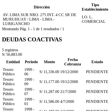
Tipo
Dirección
Establecimiento
AV. LIMA SUR NRO. 275 INT. 4 CC SR DE
LO. L.
MURUHUAY / LIMA - LIMA -
COMERCIAL
LURIGANCHO
Mostrando
Pág.
1
-
1
de
1
resultados
/
1
DEUDAS COACTIVAS
5 registros
S/ 56,883.00
Fecha
Entidad
Periodo
Monto
Estado
Cobranza
Tesoro
1999 -
S/ 11,336.00
19/12/2000
PENDIENTE
Público
06
Tesoro
1999 -
S/ 11,177.00
19/12/2000
PENDIENTE
Público
09
Tesoro
1999 -
S/ 11,287.00
21/7/2000
PENDIENTE
Público
07
Tesoro
1999 -
S/ 11,586.00
4/7/2000
PENDIENTE
Público
01
Tesoro
1998 -