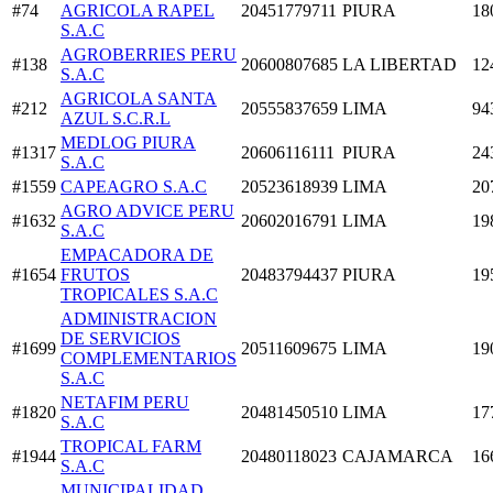
#74
AGRICOLA RAPEL
20451779711
PIURA
18
S.A.C
AGROBERRIES PERU
#138
20600807685
LA LIBERTAD
12
S.A.C
AGRICOLA SANTA
#212
20555837659
LIMA
94
AZUL S.C.R.L
MEDLOG PIURA
#1317
20606116111
PIURA
24
S.A.C
#1559
CAPEAGRO S.A.C
20523618939
LIMA
20
AGRO ADVICE PERU
#1632
20602016791
LIMA
19
S.A.C
EMPACADORA DE
#1654
FRUTOS
20483794437
PIURA
19
TROPICALES S.A.C
ADMINISTRACION
DE SERVICIOS
#1699
20511609675
LIMA
19
COMPLEMENTARIOS
S.A.C
NETAFIM PERU
#1820
20481450510
LIMA
17
S.A.C
TROPICAL FARM
#1944
20480118023
CAJAMARCA
16
S.A.C
MUNICIPALIDAD