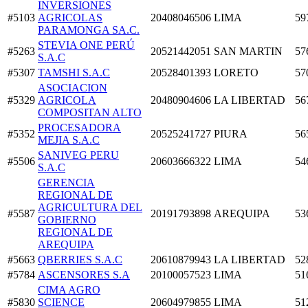
INVERSIONES
#5103
AGRICOLAS
20408046506
LIMA
59
PARAMONGA SA.C.
STEVIA ONE PERÚ
#5263
20521442051
SAN MARTIN
57
S.A.C
#5307
TAMSHI S.A.C
20528401393
LORETO
57
ASOCIACION
#5329
AGRICOLA
20480904606
LA LIBERTAD
56
COMPOSITAN ALTO
PROCESADORA
#5352
20525241727
PIURA
56
MEJIA S.A.C
SANIVEG PERU
#5506
20603666322
LIMA
54
S.A.C
GERENCIA
REGIONAL DE
AGRICULTURA DEL
#5587
20191793898
AREQUIPA
53
GOBIERNO
REGIONAL DE
AREQUIPA
#5663
QBERRIES S.A.C
20610879943
LA LIBERTAD
52
#5784
ASCENSORES S.A
20100057523
LIMA
51
CIMA AGRO
#5830
SCIENCE
20604979855
LIMA
51