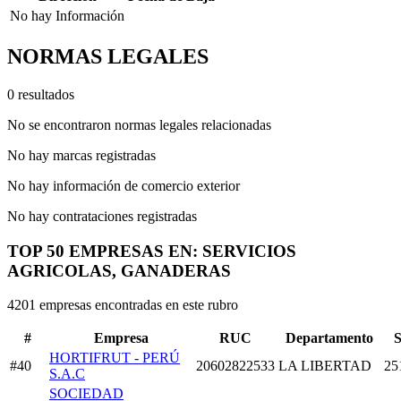
No hay Información
NORMAS LEGALES
0 resultados
No se encontraron normas legales relacionadas
No hay marcas registradas
No hay información de comercio exterior
No hay contrataciones registradas
TOP 50 EMPRESAS EN: SERVICIOS
AGRICOLAS, GANADERAS
4201 empresas encontradas en este rubro
#
Empresa
RUC
Departamento
S
HORTIFRUT - PERÚ
#40
20602822533
LA LIBERTAD
25
S.A.C
SOCIEDAD