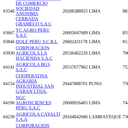
DE COMERCIO
SOCIEDAD
#3546
20208388925
LIMA
88
ANONIMA
CERRADA
GRAMECO S.A.C
YC AGRO PERU
#3667
20605047689
LIMA
85
S.A.C
#3846
DOLE PERU S.C.R.L
20602431178
LIMA
81
CORPORACION
#3930
AGRICOLA LA
20536402226
LIMA
79
HACIENDA S.A.C
AGRICOLA BGS
#4141
20537677962
LIMA
75
S.A.C
COOPERATIVA
AGRARIA
#4154
20447888701
PUNO
75
INDUSTRIAL SAN
GABAN LTDA.
NGC
#4190
AGROSCIENCES
20606926465
LIMA
74
PERU S.A.C
AGRICOLA CAYALTI
#4239
20164042686
LAMBAYEQUE
73
S.A.A
CORPORACION