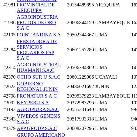
#1981
PROVINCIAL DE
20154489895
AREQUIPA
16
AREQUIPA
AGROINDUSTRIA
#1996
FRUTOS DE ORO
20606844159
LAMBAYEQUE
16
S.A.C
#2195
POINT ANDINA S.A
20502344367
LIMA
14
PRESTADORA DE
SERVICIOS
#2284
20601257280
LIMA
14
PECUARIOS PSP
S.A.C
AGROINDUSTRIAL
#2314
20506394369
LIMA
14
HUAMANI S.A.C
#2370
OCHO SUR U S.A.C
20601229006
UCAYALI
13
GOBIERNO
#2622
20486021692
JUNIN
12
REGIONAL JUNIN
#2708
PRONATUR S.A.C
20395379233
LAMBAYEQUE
11
#3092
KEYPERU S.A
20372983796
LIMA
10
#3193
AGROPIURA S.A.C
20555331640
LIMA
99
VIVEROS GENESIS
#3343
20517933318
LIMA
94
S.A.C
#3379
APP GROUP S.A.C
20608207296
LIMA
93
GRUPO AMERICANO