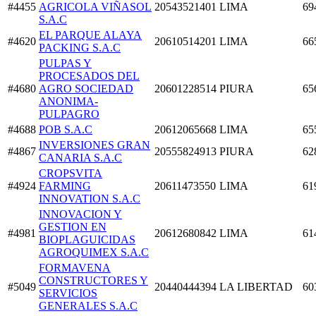
#4455
AGRICOLA VIÑASOL
20543521401
LIMA
69
S.A.C
EL PARQUE ALAYA
#4620
20610514201
LIMA
66
PACKING S.A.C
PULPAS Y
PROCESADOS DEL
#4680
AGRO SOCIEDAD
20601228514
PIURA
65
ANONIMA-
PULPAGRO
#4688
POB S.A.C
20612065668
LIMA
65
INVERSIONES GRAN
#4867
20555824913
PIURA
62
CANARIA S.A.C
CROPSVITA
#4924
FARMING
20611473550
LIMA
61
INNOVATION S.A.C
INNOVACION Y
GESTION EN
#4981
20612680842
LIMA
61
BIOPLAGUICIDAS
AGROQUIMEX S.A.C
FORMAVENA
CONSTRUCTORES Y
#5049
20440444394
LA LIBERTAD
60
SERVICIOS
GENERALES S.A.C