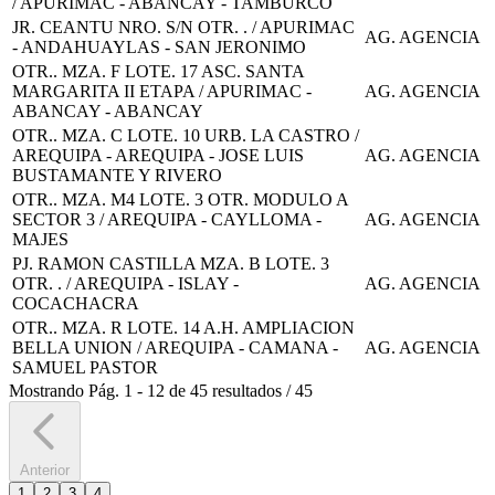
/ APURIMAC - ABANCAY - TAMBURCO
JR. CEANTU NRO. S/N OTR. . / APURIMAC
AG. AGENCIA
- ANDAHUAYLAS - SAN JERONIMO
OTR.. MZA. F LOTE. 17 ASC. SANTA
MARGARITA II ETAPA / APURIMAC -
AG. AGENCIA
ABANCAY - ABANCAY
OTR.. MZA. C LOTE. 10 URB. LA CASTRO /
AREQUIPA - AREQUIPA - JOSE LUIS
AG. AGENCIA
BUSTAMANTE Y RIVERO
OTR.. MZA. M4 LOTE. 3 OTR. MODULO A
SECTOR 3 / AREQUIPA - CAYLLOMA -
AG. AGENCIA
MAJES
PJ. RAMON CASTILLA MZA. B LOTE. 3
OTR. . / AREQUIPA - ISLAY -
AG. AGENCIA
COCACHACRA
OTR.. MZA. R LOTE. 14 A.H. AMPLIACION
BELLA UNION / AREQUIPA - CAMANA -
AG. AGENCIA
SAMUEL PASTOR
Mostrando
Pág.
1
-
12
de
45
resultados
/
45
Anterior
1
2
3
4