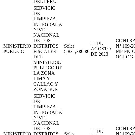
DEL PERÚ
SERVICIO
DE
LIMPIEZA
INTEGRAL A
NIVEL
NACIONAL
DE LOS
CONTR
11 DE
MINISTERIO
DISTRITOS
Soles
N° 109-2
AGOSTO
PUBLICO
FISCALES
5,831,380.80
MP-FN-
DE 2023
DEL
OGLOG
MINISTERIO
PÚBLICO DE
LA ZONA
LIMA Y
CALLAO Y
ZONA SUR
SERVICIO
DE
LIMPIEZA
INTEGRAL A
NIVEL
NACIONAL
DE LOS
CONTR
11 DE
MINISTERIO
DISTRITOS
Soles
N° 109-2