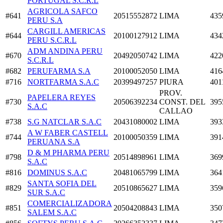
PORTUGAL S.C.R.L
AGRICOLA SAFCO
#641
20515552872
LIMA
435
PERU S.A
CARGILL AMERICAS
#644
20100127912
LIMA
434
PERU S.C.R.L
ADM ANDINA PERU
#670
20492050742
LIMA
422
S.C.R.L
#682
PERUFARMA S.A
20100052050
LIMA
416
#716
NORTFARMA S.A.C
20399497257
PIURA
401
PROV.
PAPELERA REYES
#730
20506392234
CONST. DEL
395
S.A.C
CALLAO
#738
S.G NATCLAR S.A.C
20431080002
LIMA
393
A W FABER CASTELL
#744
20100050359
LIMA
391
PERUANA S.A
D & M PHARMA PERU
#798
20514898961
LIMA
369
S.A.C
#816
DOMINUS S.A.C
20481065799
LIMA
364
SANTA SOFIA DEL
#829
20510865627
LIMA
359
SUR S.A.C
COMERCIALIZADORA
#851
20504208843
LIMA
350
SALEM S.A.C