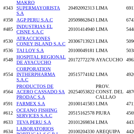
MAKRO
#343
SUPERMAYORISTA
20492092313
LIMA
691
S.A
#358
AGP PERU S.A.C
20509862843
LIMA
674
INDUSTRIAS EL
#485
20101414940
LIMA
544
CISNE S.A.C
ATRACCIONES
#530
20306713923
LIMA
509
CONEY ISLAND S.A.C
#536
TAI LOY S.A
20100049181
LIMA
503
HOSPITAL REGIONAL
#548
20172772278
AYACUCHO
496
DE AYACUCHO
CORPORATION
#554
INTHERPHARMA
20515774182
LIMA
492
S.A.C
PRODUCTOS DE
PROV.
#564
ACERO CASSADO SA
20254053822
CONST. DEL
487
PRODAC S.A
CALLAO
#591
FARMEX S.A
20100141583
LIMA
471
OCEANO FISHING
#612
20515162578
PIURA
456
SERVICES S.A.C
#633
TEVA PERU S.A
20101269834
LIMA
443
LABORATORIOS
#634
20100204330
AREQUIPA
442