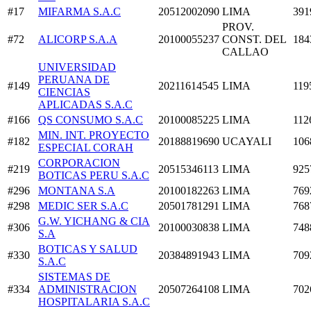
#17
MIFARMA S.A.C
20512002090
LIMA
391
PROV.
#72
ALICORP S.A.A
20100055237
CONST. DEL
184
CALLAO
UNIVERSIDAD
PERUANA DE
#149
20211614545
LIMA
119
CIENCIAS
APLICADAS S.A.C
#166
QS CONSUMO S.A.C
20100085225
LIMA
112
MIN. INT. PROYECTO
#182
20188819690
UCAYALI
106
ESPECIAL CORAH
CORPORACION
#219
20515346113
LIMA
925
BOTICAS PERU S.A.C
#296
MONTANA S.A
20100182263
LIMA
769
#298
MEDIC SER S.A.C
20501781291
LIMA
768
G.W. YICHANG & CIA
#306
20100030838
LIMA
748
S.A
BOTICAS Y SALUD
#330
20384891943
LIMA
709
S.A.C
SISTEMAS DE
#334
ADMINISTRACION
20507264108
LIMA
702
HOSPITALARIA S.A.C