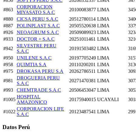
#856
SOFTYS PERU S.A.C
20266352337
LIMA
347
CORPORACION
#863
20100083877
LIMA
345
MIYASATO S.A.C
#880
CICSA PERU S.A.C
20512780114
LIMA
340
#887
POLINPLAST S.A.C
20505520638
LIMA
337
#926
NEOAGRUM S.A.C
20509089923
LIMA
323
#933
DOCTOR + S.A.C
20251011461
LIMA
321
SILVESTRE PERU
#942
20191503482
LIMA
316
S.A.C
#950
UNILENE S.A.C
20197705249
LIMA
315
#958
QUIMTIA S.A
20110200201
LIMA
313
#975
DROKASA PERU S.A
20262786511
LIMA
309
DROGUERIA PERU
#981
20271470381
LIMA
307
S.A.C
#993
CHEMTRADE S.A.C
20506453047
LIMA
305
HOSPITAL
#1005
20175940015
UCAYALI
301
AMAZONICO
CORPORACION LIFE
#1022
20123487541
LIMA
299
S.A.C
Datos Perú