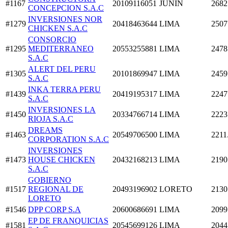
#1167
20109116051
JUNIN
2682
CONCEPCION S.A.C
INVERSIONES NOR
#1279
20418463644
LIMA
2507
CHICKEN S.A.C
CONSORCIO
#1295
MEDITERRANEO
20553255881
LIMA
2478
S.A.C
ALERT DEL PERU
#1305
20101869947
LIMA
2459
S.A.C
INKA TERRA PERU
#1439
20419195317
LIMA
2247
S.A.C
INVERSIONES LA
#1450
20334766714
LIMA
2223
RIOJA S.A.C
DREAMS
#1463
20549706500
LIMA
2211
CORPORATION S.A.C
INVERSIONES
#1473
HOUSE CHICKEN
20432168213
LIMA
2190
S.A.C
GOBIERNO
#1517
REGIONAL DE
20493196902
LORETO
2130
LORETO
#1546
DPP CORP S.A
20600686691
LIMA
2099
EP DE FRANQUICIAS
#1581
20545699126
LIMA
2044