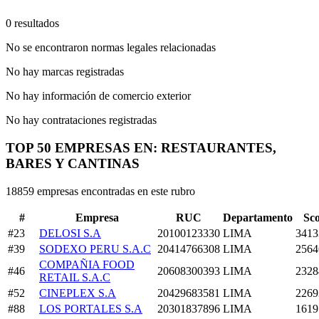
0 resultados
No se encontraron normas legales relacionadas
No hay marcas registradas
No hay información de comercio exterior
No hay contrataciones registradas
TOP 50 EMPRESAS EN: RESTAURANTES,
BARES Y CANTINAS
18859 empresas encontradas en este rubro
#
Empresa
RUC
Departamento
Sc
#23
DELOSI S.A
20100123330
LIMA
3413
#39
SODEXO PERU S.A.C
20414766308
LIMA
2564
COMPAÑIA FOOD
#46
20608300393
LIMA
2328
RETAIL S.A.C
#52
CINEPLEX S.A
20429683581
LIMA
2269
#88
LOS PORTALES S.A
20301837896
LIMA
1619