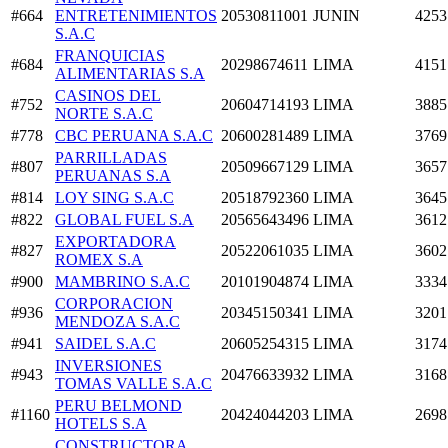
#664
ENTRETENIMIENTOS
20530811001
JUNIN
4253
S.A.C
FRANQUICIAS
#684
20298674611
LIMA
4151
ALIMENTARIAS S.A
CASINOS DEL
#752
20604714193
LIMA
3885
NORTE S.A.C
#778
CBC PERUANA S.A.C
20600281489
LIMA
3769
PARRILLADAS
#807
20509667129
LIMA
3657
PERUANAS S.A
#814
LOY SING S.A.C
20518792360
LIMA
3645
#822
GLOBAL FUEL S.A
20565643496
LIMA
3612
EXPORTADORA
#827
20522061035
LIMA
3602
ROMEX S.A
#900
MAMBRINO S.A.C
20101904874
LIMA
3334
CORPORACION
#936
20345150341
LIMA
3201
MENDOZA S.A.C
#941
SAIDEL S.A.C
20605254315
LIMA
3174
INVERSIONES
#943
20476633932
LIMA
3168
TOMAS VALLE S.A.C
PERU BELMOND
#1160
20424044203
LIMA
2698
HOTELS S.A
CONSTRUCTORA