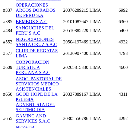
OPERACIONES
#337
ARCOS DORADOS
20376289215
LIMA
6992
DE PERU S.A
#385
BEMBOS S.A.C
20101087647
LIMA
6360
SANGUCHES DEL
#484
20510885229
LIMA
5460
PERU S.A.C
NEGOCIACIONES
#552
20504197469
LIMA
4932
SANTA CRUZ S.A.C
CLUB DE REGATAS
#577
20136907400
LIMA
4798
LIMA
CORPORACION
#609
TURISTICA
20265815830
LIMA
4600
PERUANA S.A.C
ASOC. PASTORAL DE
SERVICIOS MEDICO
ASISTENCIALES
#650
GOOD HOPE DE LA
20337889167
LIMA
4311
IGLESIA
ADVENTISTA DEL
SEPTIMO DIA
GAMING AND
#655
20305556786
LIMA
4292
SERVICES S.A.C
NEVADA