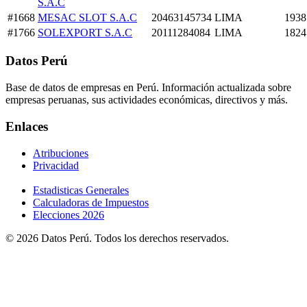
S.A.C
#1668
MESAC SLOT S.A.C
20463145734
LIMA
1938
#1766
SOLEXPORT S.A.C
20111284084
LIMA
1824
Datos Perú
Base de datos de empresas en Perú. Información actualizada sobre
empresas peruanas, sus actividades económicas, directivos y más.
Enlaces
Atribuciones
Privacidad
Estadisticas Generales
Calculadoras de Impuestos
Elecciones 2026
© 2026 Datos Perú. Todos los derechos reservados.