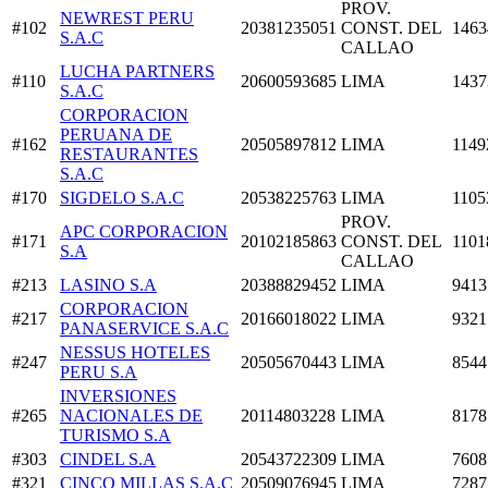
PROV.
NEWREST PERU
#102
20381235051
CONST. DEL
1463
S.A.C
CALLAO
LUCHA PARTNERS
#110
20600593685
LIMA
1437
S.A.C
CORPORACION
PERUANA DE
#162
20505897812
LIMA
1149
RESTAURANTES
S.A.C
#170
SIGDELO S.A.C
20538225763
LIMA
1105
PROV.
APC CORPORACION
#171
20102185863
CONST. DEL
1101
S.A
CALLAO
#213
LASINO S.A
20388829452
LIMA
9413
CORPORACION
#217
20166018022
LIMA
9321
PANASERVICE S.A.C
NESSUS HOTELES
#247
20505670443
LIMA
8544
PERU S.A
INVERSIONES
#265
NACIONALES DE
20114803228
LIMA
8178
TURISMO S.A
#303
CINDEL S.A
20543722309
LIMA
7608
#321
CINCO MILLAS S.A.C
20509076945
LIMA
7287