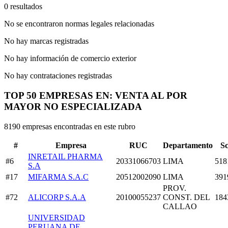
0 resultados
No se encontraron normas legales relacionadas
No hay marcas registradas
No hay información de comercio exterior
No hay contrataciones registradas
TOP 50 EMPRESAS EN: VENTA AL POR
MAYOR NO ESPECIALIZADA
8190 empresas encontradas en este rubro
#
Empresa
RUC
Departamento
S
INRETAIL PHARMA
#6
20331066703
LIMA
518
S.A
#17
MIFARMA S.A.C
20512002090
LIMA
391
PROV.
#72
ALICORP S.A.A
20100055237
CONST. DEL
184
CALLAO
UNIVERSIDAD
PERUANA DE