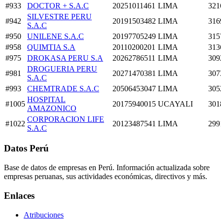
#933
DOCTOR + S.A.C
20251011461
LIMA
321
SILVESTRE PERU
#942
20191503482
LIMA
316
S.A.C
#950
UNILENE S.A.C
20197705249
LIMA
315
#958
QUIMTIA S.A
20110200201
LIMA
313
#975
DROKASA PERU S.A
20262786511
LIMA
309
DROGUERIA PERU
#981
20271470381
LIMA
307
S.A.C
#993
CHEMTRADE S.A.C
20506453047
LIMA
305
HOSPITAL
#1005
20175940015
UCAYALI
301
AMAZONICO
CORPORACION LIFE
#1022
20123487541
LIMA
299
S.A.C
Datos Perú
Base de datos de empresas en Perú. Información actualizada sobre
empresas peruanas, sus actividades económicas, directivos y más.
Enlaces
Atribuciones