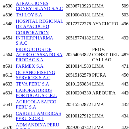
ATRACCIONES
#530
20306713923
LIMA
509
CONEY ISLAND S.A.C
#536
TAI LOY S.A
20100049181
LIMA
503
HOSPITAL REGIONAL
#548
20172772278
AYACUCHO
496
DE AYACUCHO
CORPORATION
#554
INTHERPHARMA
20515774182
LIMA
492
S.A.C
PRODUCTOS DE
PROV.
#564
ACERO CASSADO SA
20254053822
CONST. DEL
487
PRODAC S.A
CALLAO
#591
FARMEX S.A
20100141583
LIMA
471
OCEANO FISHING
#612
20515162578
PIURA
456
SERVICES S.A.C
#633
TEVA PERU S.A
20101269834
LIMA
443
LABORATORIOS
#634
20100204330
AREQUIPA
442
PORTUGAL S.C.R.L
AGRICOLA SAFCO
#641
20515552872
LIMA
435
PERU S.A
CARGILL AMERICAS
#644
20100127912
LIMA
434
PERU S.C.R.L
ADM ANDINA PERU
#670
20492050742
LIMA
422