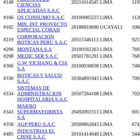
#149
20211614545
LIMA
119
CIENCIAS
APLICADAS S.A.C
#166
QS CONSUMO S.A.C
20100085225
LIMA
112
MIN. INT. PROYECTO
#182
20188819690
UCAYALI
106
ESPECIAL CORAH
CORPORACION
#219
20515346113
LIMA
925
BOTICAS PERU S.A.C
#296
MONTANA S.A
20100182263
LIMA
769
#298
MEDIC SER S.A.C
20501781291
LIMA
768
G.W. YICHANG & CIA
#306
20100030838
LIMA
748
S.A
BOTICAS Y SALUD
#330
20384891943
LIMA
709
S.A.C
SISTEMAS DE
#334
ADMINISTRACION
20507264108
LIMA
702
HOSPITALARIA S.A.C
MAKRO
#343
SUPERMAYORISTA
20492092313
LIMA
691
S.A
#358
AGP PERU S.A.C
20509862843
LIMA
674
INDUSTRIAS EL
#485
20101414940
LIMA
544
CISNE S.A.C