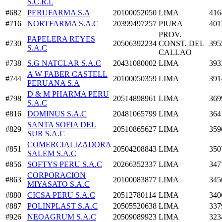
S.C.R.L
#682
PERUFARMA S.A
20100052050
LIMA
416
#716
NORTFARMA S.A.C
20399497257
PIURA
401
PROV.
PAPELERA REYES
#730
20506392234
CONST. DEL
395
S.A.C
CALLAO
#738
S.G NATCLAR S.A.C
20431080002
LIMA
393
A W FABER CASTELL
#744
20100050359
LIMA
391
PERUANA S.A
D & M PHARMA PERU
#798
20514898961
LIMA
369
S.A.C
#816
DOMINUS S.A.C
20481065799
LIMA
364
SANTA SOFIA DEL
#829
20510865627
LIMA
359
SUR S.A.C
COMERCIALIZADORA
#851
20504208843
LIMA
350
SALEM S.A.C
#856
SOFTYS PERU S.A.C
20266352337
LIMA
347
CORPORACION
#863
20100083877
LIMA
345
MIYASATO S.A.C
#880
CICSA PERU S.A.C
20512780114
LIMA
340
#887
POLINPLAST S.A.C
20505520638
LIMA
337
#926
NEOAGRUM S.A.C
20509089923
LIMA
323