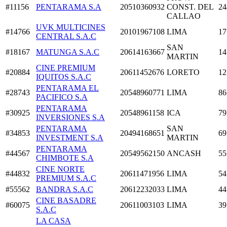
#11156
PENTARAMA S.A
20510360932
CONST. DEL
24
CALLAO
UVK MULTICINES
#14766
20101967108
LIMA
17
CENTRAL S.A.C
SAN
#18167
MATUNGA S.A.C
20614163667
14
MARTIN
CINE PREMIUM
#20884
20611452676
LORETO
12
IQUITOS S.A.C
PENTARAMA EL
#28743
20548960771
LIMA
86
PACIFICO S.A
PENTARAMA
#30925
20548961158
ICA
79
INVERSIONES S.A
PENTARAMA
SAN
#34853
20494168651
69
INVESTMENT S.A
MARTIN
PENTARAMA
#44567
20549562150
ANCASH
55
CHIMBOTE S.A
CINE NORTE
#44832
20611471956
LIMA
54
PREMIUM S.A.C
#55562
BANDRA S.A.C
20612232033
LIMA
44
CINE BASADRE
#60075
20611003103
LIMA
39
S.A.C
LA CASA