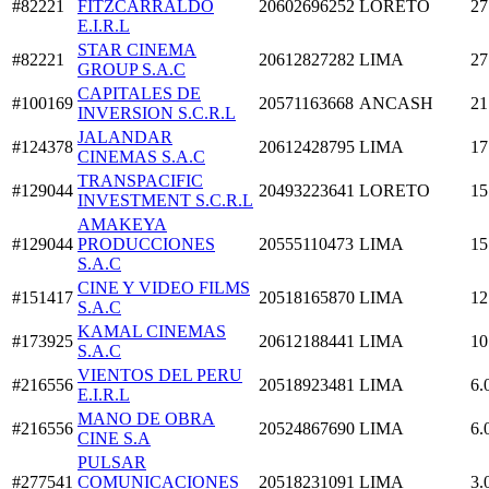
#82221
FITZCARRALDO
20602696252
LORETO
27
E.I.R.L
STAR CINEMA
#82221
20612827282
LIMA
27
GROUP S.A.C
CAPITALES DE
#100169
20571163668
ANCASH
21
INVERSION S.C.R.L
JALANDAR
#124378
20612428795
LIMA
17
CINEMAS S.A.C
TRANSPACIFIC
#129044
20493223641
LORETO
15
INVESTMENT S.C.R.L
AMAKEYA
#129044
PRODUCCIONES
20555110473
LIMA
15
S.A.C
CINE Y VIDEO FILMS
#151417
20518165870
LIMA
12
S.A.C
KAMAL CINEMAS
#173925
20612188441
LIMA
10
S.A.C
VIENTOS DEL PERU
#216556
20518923481
LIMA
6.
E.I.R.L
MANO DE OBRA
#216556
20524867690
LIMA
6.
CINE S.A
PULSAR
#277541
COMUNICACIONES
20518231091
LIMA
3.