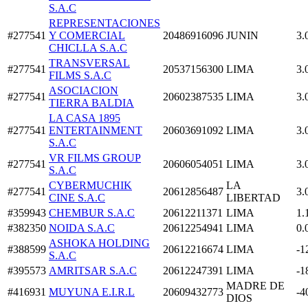
S.A.C
REPRESENTACIONES
#277541
Y COMERCIAL
20486916096
JUNIN
3.
CHICLLA S.A.C
TRANSVERSAL
#277541
20537156300
LIMA
3.
FILMS S.A.C
ASOCIACION
#277541
20602387535
LIMA
3.
TIERRA BALDIA
LA CASA 1895
#277541
ENTERTAINMENT
20603691092
LIMA
3.
S.A.C
VR FILMS GROUP
#277541
20606054051
LIMA
3.
S.A.C
CYBERMUCHIK
LA
#277541
20612856487
3.
CINE S.A.C
LIBERTAD
#359943
CHEMBUR S.A.C
20612211371
LIMA
1.
#382350
NOIDA S.A.C
20612254941
LIMA
0.
ASHOKA HOLDING
#388599
20612216674
LIMA
-1
S.A.C
#395573
AMRITSAR S.A.C
20612247391
LIMA
-1
MADRE DE
#416931
MUYUNA E.I.R.L
20609432773
-4
DIOS