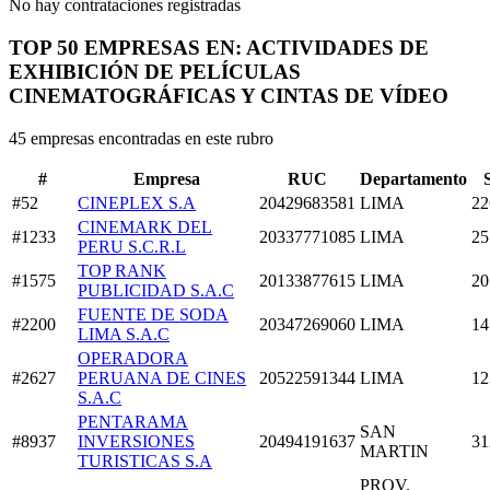
No hay contrataciones registradas
TOP 50 EMPRESAS EN: ACTIVIDADES DE
EXHIBICIÓN DE PELÍCULAS
CINEMATOGRÁFICAS Y CINTAS DE VÍDEO
45 empresas encontradas en este rubro
#
Empresa
RUC
Departamento
#52
CINEPLEX S.A
20429683581
LIMA
22
CINEMARK DEL
#1233
20337771085
LIMA
25
PERU S.C.R.L
TOP RANK
#1575
20133877615
LIMA
20
PUBLICIDAD S.A.C
FUENTE DE SODA
#2200
20347269060
LIMA
14
LIMA S.A.C
OPERADORA
#2627
PERUANA DE CINES
20522591344
LIMA
12
S.A.C
PENTARAMA
SAN
#8937
INVERSIONES
20494191637
31
MARTIN
TURISTICAS S.A
PROV.