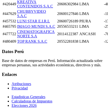
KREATIVA
#420449
20606302984
LIMA
-4
CONTENIDOS S.A.C
CHUBBYVIDEO
#447629
20600127846
LIMA
-1
S.A.C
#457532
LUNI STAR E.I.R.L
20600726189
PIURA
-1
#465795
IMAGO MUNDI S.A.C
20556533211
LIMA
-2
CINEMATOGRAFICA
#477722
20114122387
ANCASH
-7
NORTE S.A
#480409
TOP RANK S.A.C
20552281838
LIMA
-1
Datos Perú
Base de datos de empresas en Perú. Información actualizada sobre
empresas peruanas, sus actividades económicas, directivos y más.
Enlaces
Atribuciones
Privacidad
Estadisticas Generales
Calculadoras de Impuestos
Elecciones 2026