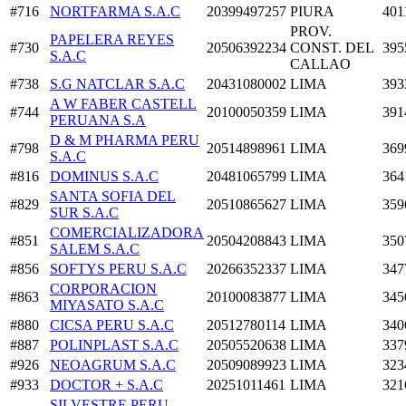
#716
NORTFARMA S.A.C
20399497257
PIURA
401
PROV.
PAPELERA REYES
#730
20506392234
CONST. DEL
395
S.A.C
CALLAO
#738
S.G NATCLAR S.A.C
20431080002
LIMA
393
A W FABER CASTELL
#744
20100050359
LIMA
391
PERUANA S.A
D & M PHARMA PERU
#798
20514898961
LIMA
369
S.A.C
#816
DOMINUS S.A.C
20481065799
LIMA
364
SANTA SOFIA DEL
#829
20510865627
LIMA
359
SUR S.A.C
COMERCIALIZADORA
#851
20504208843
LIMA
350
SALEM S.A.C
#856
SOFTYS PERU S.A.C
20266352337
LIMA
347
CORPORACION
#863
20100083877
LIMA
345
MIYASATO S.A.C
#880
CICSA PERU S.A.C
20512780114
LIMA
340
#887
POLINPLAST S.A.C
20505520638
LIMA
337
#926
NEOAGRUM S.A.C
20509089923
LIMA
323
#933
DOCTOR + S.A.C
20251011461
LIMA
321
SILVESTRE PERU