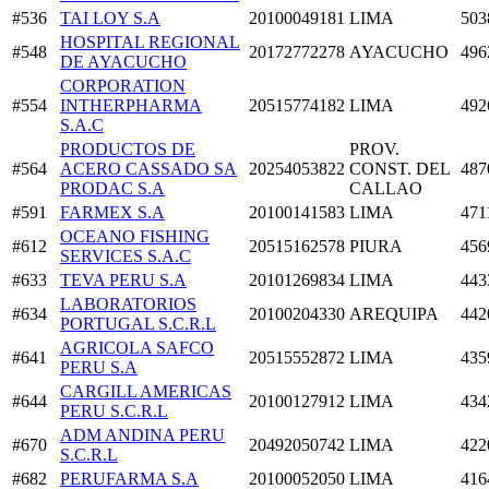
#536
TAI LOY S.A
20100049181
LIMA
503
HOSPITAL REGIONAL
#548
20172772278
AYACUCHO
496
DE AYACUCHO
CORPORATION
#554
INTHERPHARMA
20515774182
LIMA
492
S.A.C
PRODUCTOS DE
PROV.
#564
ACERO CASSADO SA
20254053822
CONST. DEL
487
PRODAC S.A
CALLAO
#591
FARMEX S.A
20100141583
LIMA
471
OCEANO FISHING
#612
20515162578
PIURA
456
SERVICES S.A.C
#633
TEVA PERU S.A
20101269834
LIMA
443
LABORATORIOS
#634
20100204330
AREQUIPA
442
PORTUGAL S.C.R.L
AGRICOLA SAFCO
#641
20515552872
LIMA
435
PERU S.A
CARGILL AMERICAS
#644
20100127912
LIMA
434
PERU S.C.R.L
ADM ANDINA PERU
#670
20492050742
LIMA
422
S.C.R.L
#682
PERUFARMA S.A
20100052050
LIMA
416