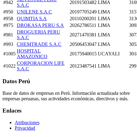
#942
20191503482
LIMA
316
S.A.C
#950
UNILENE S.A.C
20197705249
LIMA
315
#958
QUIMTIA S.A
20110200201
LIMA
313
#975
DROKASA PERU S.A
20262786511
LIMA
309
DROGUERIA PERU
#981
20271470381
LIMA
307
S.A.C
#993
CHEMTRADE S.A.C
20506453047
LIMA
305
HOSPITAL
#1005
20175940015
UCAYALI
301
AMAZONICO
CORPORACION LIFE
#1022
20123487541
LIMA
299
S.A.C
Datos Perú
Base de datos de empresas en Perú. Información actualizada sobre
empresas peruanas, sus actividades económicas, directivos y más.
Enlaces
Atribuciones
Privacidad