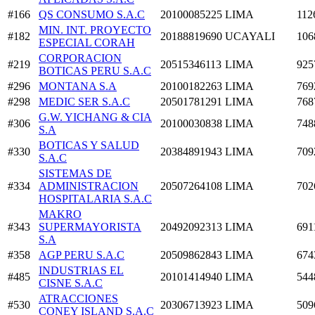
#166
QS CONSUMO S.A.C
20100085225
LIMA
112
MIN. INT. PROYECTO
#182
20188819690
UCAYALI
106
ESPECIAL CORAH
CORPORACION
#219
20515346113
LIMA
925
BOTICAS PERU S.A.C
#296
MONTANA S.A
20100182263
LIMA
769
#298
MEDIC SER S.A.C
20501781291
LIMA
768
G.W. YICHANG & CIA
#306
20100030838
LIMA
748
S.A
BOTICAS Y SALUD
#330
20384891943
LIMA
709
S.A.C
SISTEMAS DE
#334
ADMINISTRACION
20507264108
LIMA
702
HOSPITALARIA S.A.C
MAKRO
#343
SUPERMAYORISTA
20492092313
LIMA
691
S.A
#358
AGP PERU S.A.C
20509862843
LIMA
674
INDUSTRIAS EL
#485
20101414940
LIMA
544
CISNE S.A.C
ATRACCIONES
#530
20306713923
LIMA
509
CONEY ISLAND S.A.C