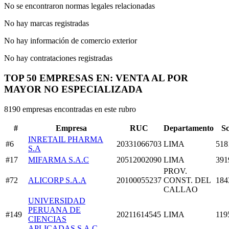
No se encontraron normas legales relacionadas
No hay marcas registradas
No hay información de comercio exterior
No hay contrataciones registradas
TOP 50 EMPRESAS EN: VENTA AL POR
MAYOR NO ESPECIALIZADA
8190 empresas encontradas en este rubro
#
Empresa
RUC
Departamento
S
INRETAIL PHARMA
#6
20331066703
LIMA
518
S.A
#17
MIFARMA S.A.C
20512002090
LIMA
391
PROV.
#72
ALICORP S.A.A
20100055237
CONST. DEL
184
CALLAO
UNIVERSIDAD
PERUANA DE
#149
20211614545
LIMA
119
CIENCIAS
APLICADAS S.A.C