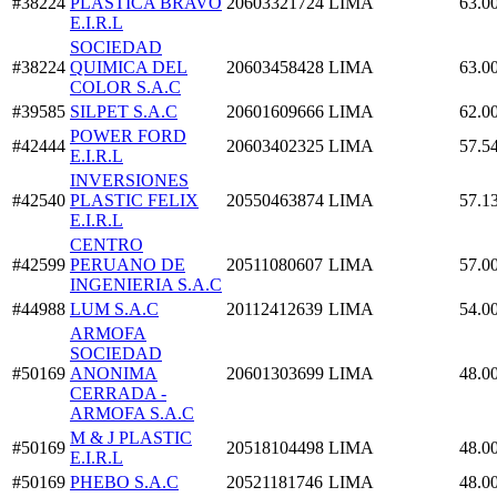
#38224
PLASTICA BRAVO
20603321724
LIMA
63.0
E.I.R.L
SOCIEDAD
#38224
QUIMICA DEL
20603458428
LIMA
63.0
COLOR S.A.C
#39585
SILPET S.A.C
20601609666
LIMA
62.0
POWER FORD
#42444
20603402325
LIMA
57.5
E.I.R.L
INVERSIONES
#42540
PLASTIC FELIX
20550463874
LIMA
57.1
E.I.R.L
CENTRO
#42599
PERUANO DE
20511080607
LIMA
57.0
INGENIERIA S.A.C
#44988
LUM S.A.C
20112412639
LIMA
54.0
ARMOFA
SOCIEDAD
#50169
ANONIMA
20601303699
LIMA
48.0
CERRADA -
ARMOFA S.A.C
M & J PLASTIC
#50169
20518104498
LIMA
48.0
E.I.R.L
#50169
PHEBO S.A.C
20521181746
LIMA
48.0