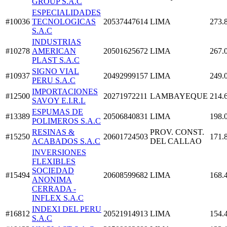
GROUP S.A.C
ESPECIALIDADES
#10036
TECNOLOGICAS
20537447614
LIMA
273.
S.A.C
INDUSTRIAS
#10278
AMERICAN
20501625672
LIMA
267.
PLAST S.A.C
SIGNO VIAL
#10937
20492999157
LIMA
249.
PERU S.A.C
IMPORTACIONES
#12500
20271972211
LAMBAYEQUE
214.
SAVOY E.I.R.L
ESPUMAS DE
#13389
20506840831
LIMA
198.
POLIMEROS S.A.C
RESINAS &
PROV. CONST.
#15250
20601724503
171.
ACABADOS S.A.C
DEL CALLAO
INVERSIONES
FLEXIBLES
SOCIEDAD
#15494
20608599682
LIMA
168.
ANONIMA
CERRADA -
INFLEX S.A.C
INDEXI DEL PERU
#16812
20521914913
LIMA
154.
S.A.C