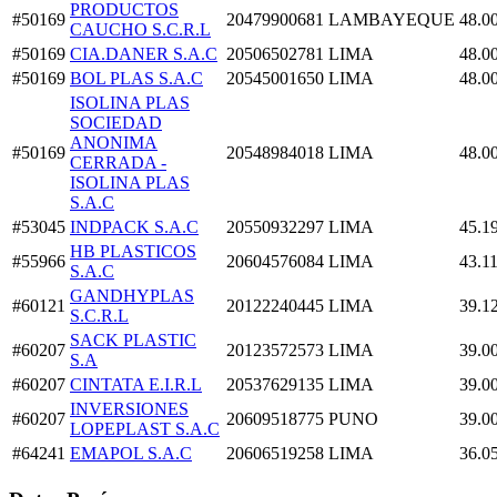
PRODUCTOS
#50169
20479900681
LAMBAYEQUE
48.0
CAUCHO S.C.R.L
#50169
CIA.DANER S.A.C
20506502781
LIMA
48.0
#50169
BOL PLAS S.A.C
20545001650
LIMA
48.0
ISOLINA PLAS
SOCIEDAD
ANONIMA
#50169
20548984018
LIMA
48.0
CERRADA -
ISOLINA PLAS
S.A.C
#53045
INDPACK S.A.C
20550932297
LIMA
45.1
HB PLASTICOS
#55966
20604576084
LIMA
43.1
S.A.C
GANDHYPLAS
#60121
20122240445
LIMA
39.1
S.C.R.L
SACK PLASTIC
#60207
20123572573
LIMA
39.0
S.A
#60207
CINTATA E.I.R.L
20537629135
LIMA
39.0
INVERSIONES
#60207
20609518775
PUNO
39.0
LOPEPLAST S.A.C
#64241
EMAPOL S.A.C
20606519258
LIMA
36.0