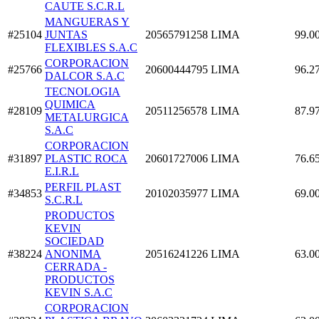
CAUTE S.C.R.L
MANGUERAS Y
#25104
JUNTAS
20565791258
LIMA
99.0
FLEXIBLES S.A.C
CORPORACION
#25766
20600444795
LIMA
96.2
DALCOR S.A.C
TECNOLOGIA
QUIMICA
#28109
20511256578
LIMA
87.9
METALURGICA
S.A.C
CORPORACION
#31897
PLASTIC ROCA
20601727006
LIMA
76.6
E.I.R.L
PERFIL PLAST
#34853
20102035977
LIMA
69.0
S.C.R.L
PRODUCTOS
KEVIN
SOCIEDAD
#38224
ANONIMA
20516241226
LIMA
63.0
CERRADA -
PRODUCTOS
KEVIN S.A.C
CORPORACION