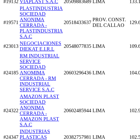
#19132
VIAPLAST S.A.C
20509883689
LIMA
133.
PLASTINDUSTRIA
SOCIEDAD
ANONIMA
PROV. CONST.
#19571
20518433637
129.
CERRADA -
DEL CALLAO
PLASTINDUSTRIA
S.A.C
NEGOCIACIONES
#23013
20548077835
LIMA
109.
DIEKAT E.I.R.L
RM INDUSTRIAL
SERVICE
SOCIEDAD
#24185
ANOMIMA
20603296436
LIMA
104.
CERRADA - RM
INDUSTRIAL
SERVICE S.A.C
AMAZON PLAST
SOCIEDAD
ANONIMA
#24322
20602485944
LIMA
102.
CERRADA -
AMAZON PLAST
S.A.C
INDUSTRIAS
#24347
PLASTICAS
20382757981
LIMA
102.