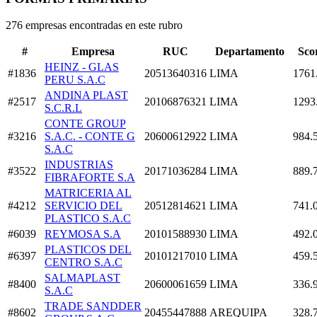
276 empresas encontradas en este rubro
#
Empresa
RUC
Departamento
Sco
HEINZ - GLAS
#1836
20513640316
LIMA
1761
PERU S.A.C
ANDINA PLAST
#2517
20106876321
LIMA
1293
S.C.R.L
CONTE GROUP
#3216
S.A.C. - CONTE G
20600612922
LIMA
984.
S.A.C
INDUSTRIAS
#3522
20171036284
LIMA
889.
FIBRAFORTE S.A
MATRICERIA AL
#4212
SERVICIO DEL
20512814621
LIMA
741.
PLASTICO S.A.C
#6039
REYMOSA S.A
20101588930
LIMA
492.
PLASTICOS DEL
#6397
20101217010
LIMA
459.
CENTRO S.A.C
SALMAPLAST
#8400
20600061659
LIMA
336.
S.A.C
TRADE SANDDER
#8602
20455447888
AREQUIPA
328.