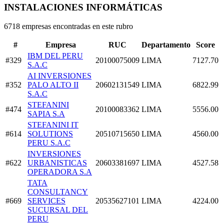
INSTALACIONES INFORMÁTICAS
6718 empresas encontradas en este rubro
#
Empresa
RUC
Departamento
Score
IBM DEL PERU
#329
20100075009
LIMA
7127.70
S.A.C
AI INVERSIONES
#352
PALO ALTO II
20602131549
LIMA
6822.99
S.A.C
STEFANINI
#474
20100083362
LIMA
5556.00
SAPIA S.A
STEFANINI IT
#614
SOLUTIONS
20510715650
LIMA
4560.00
PERU S.A.C
INVERSIONES
#622
URBANISTICAS
20603381697
LIMA
4527.58
OPERADORA S.A
TATA
CONSULTANCY
#669
SERVICES
20535627101
LIMA
4224.00
SUCURSAL DEL
PERU