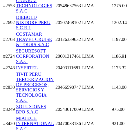
CIGNIUM
#2553
TECHNOLOGIES
20548637563
LIMA
1275.00
S.A.C
DIEBOLD
#2692
NIXDORF PERU
20507468102
LIMA
1202.14
S.C.R.L
COSTAMAR
#2703
TRAVEL CRUISE
20126339632
LIMA
1197.00
& TOURS S.A.C
SECURESOFT
#2724
CORPORATION
20601317461
LIMA
1186.91
S.A.C
#2748
INSERTEL
20493111681
LIMA
1173.32
TIVIT PERU
TERCERIZACION
DE PROCESOS,
#2830
20466590747
LIMA
1143.00
SERVICIOS Y
TECNOLOGIA
S.A.C
ZOLUXIONES
#3249
20543617009
LIMA
975.00
BPO S.A.C
MIATECH
#3420
INTERNATIONAL
20470033186
LIMA
921.00
S.A.C