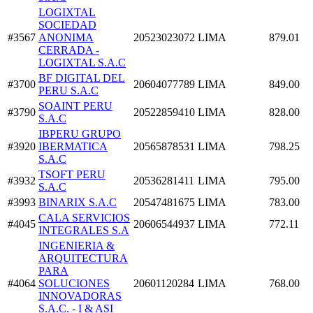
LOGIXTAL
SOCIEDAD
#3567
ANONIMA
20523023072
LIMA
879.01
CERRADA -
LOGIXTAL S.A.C
BF DIGITAL DEL
#3700
20604077789
LIMA
849.00
PERU S.A.C
SOAINT PERU
#3790
20522859410
LIMA
828.00
S.A.C
IBPERU GRUPO
#3920
IBERMATICA
20565878531
LIMA
798.25
S.A.C
TSOFT PERU
#3932
20536281411
LIMA
795.00
S.A.C
#3993
BINARIX S.A.C
20547481675
LIMA
783.00
CALA SERVICIOS
#4045
20606544937
LIMA
772.11
INTEGRALES S.A
INGENIERIA &
ARQUITECTURA
PARA
#4064
SOLUCIONES
20601120284
LIMA
768.00
INNOVADORAS
S.A.C. - I & ASI