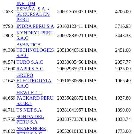
INETUM
ESPAÑA, S.A. -
#673
20601365007
LIMA
4206.00
SUCURSAL EN
PERU
#793
INDRA PERU S.A
20100123411
LIMA
3716.93
KYNDRYL PERU
#868
20607883921
LIMA
3443.33
S.A.C
AVANTICA
#1309
TECHNOLOGIES
20513646519
LIMA
2451.00
S.A.C
#1574
TURO S.A.C
20330005450
LIMA
2057.77
#1600
RAPPI S.A.C
20602985971
LIMA
2025.00
GRUPO
#1647
ELECTRODATA
20516530686
LIMA
1965.40
S.A.C
HEWLETT -
#1669
PACKARD PERU
20335020872
LIMA
1937.80
S.C.R.L
#1711
TS NET S.A
20381041957
LIMA
1890.00
SONDA DEL
#1750
20383773378
LIMA
1838.74
PERU S.A
NEARSHORE
#1822
20552010133
LIMA
1773.00
PERU S.A.C