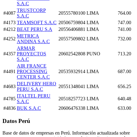
S.A.C
TRUSTCORP
#4087
20555780100
LIMA
764.00
S.A.C
#4173
TEAMSOFT S.A.C
20506759804
LIMA
747.00
#4212
BEAT PERU S.A
20556406881
LIMA
741.00
METRICA
#4252
20557509802
LIMA
732.00
ANDINA S.A.C
ARMAR
#4357
PROYECTOS
20602542808
PUNO
713.20
S.A.C
AIR FRANCE
#4491
PROCESSING
20535932914
LIMA
687.00
CENTER S.A.C
DELIVERY HERO
#4683
20551348041
LIMA
656.25
PERU S.A.C
ITALTEL PERU
#4785
20518257723
LIMA
640.48
S.A.C
#4836
BUK S.A.C
20606476338
LIMA
633.00
Datos Perú
Base de datos de empresas en Perú. Información actualizada sobre