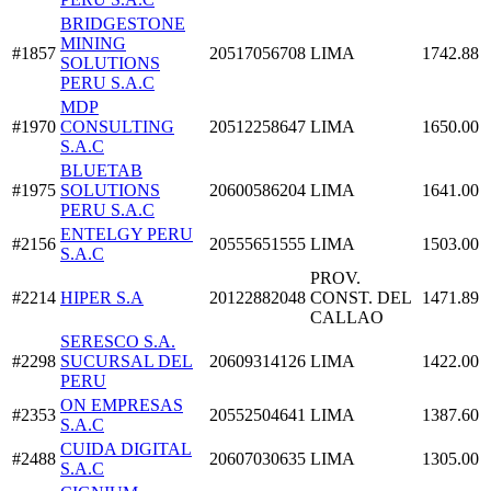
BRIDGESTONE
MINING
#1857
20517056708
LIMA
1742.88
SOLUTIONS
PERU S.A.C
MDP
#1970
CONSULTING
20512258647
LIMA
1650.00
S.A.C
BLUETAB
#1975
SOLUTIONS
20600586204
LIMA
1641.00
PERU S.A.C
ENTELGY PERU
#2156
20555651555
LIMA
1503.00
S.A.C
PROV.
#2214
HIPER S.A
20122882048
CONST. DEL
1471.89
CALLAO
SERESCO S.A.
#2298
SUCURSAL DEL
20609314126
LIMA
1422.00
PERU
ON EMPRESAS
#2353
20552504641
LIMA
1387.60
S.A.C
CUIDA DIGITAL
#2488
20607030635
LIMA
1305.00
S.A.C