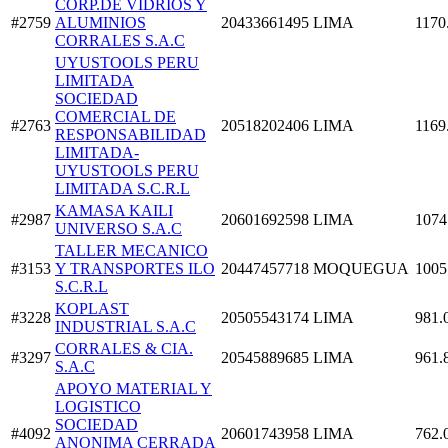
CORP.DE VIDRIOS Y
#2759
ALUMINIOS
20433661495
LIMA
1170
CORRALES S.A.C
UYUSTOOLS PERU
LIMITADA
SOCIEDAD
COMERCIAL DE
#2763
20518202406
LIMA
1169
RESPONSABILIDAD
LIMITADA-
UYUSTOOLS PERU
LIMITADA S.C.R.L
KAMASA KAILI
#2987
20601692598
LIMA
1074
UNIVERSO S.A.C
TALLER MECANICO
#3153
Y TRANSPORTES ILO
20447457718
MOQUEGUA
1005
S.C.R.L
KOPLAST
#3228
20505543174
LIMA
981.
INDUSTRIAL S.A.C
CORRALES & CIA.
#3297
20545889685
LIMA
961.
S.A.C
APOYO MATERIAL Y
LOGISTICO
SOCIEDAD
#4092
20601743958
LIMA
762.
ANONIMA CERRADA