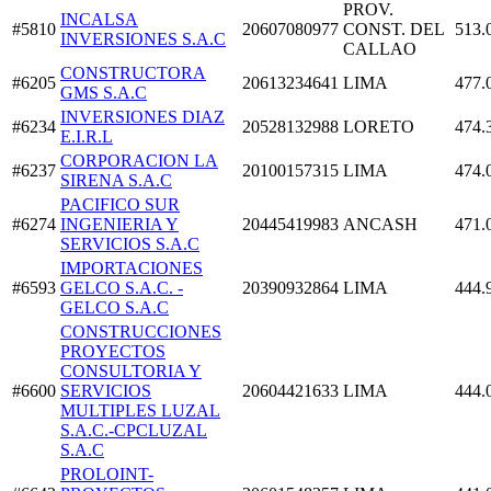
PROV.
INCALSA
#5810
20607080977
CONST. DEL
513.
INVERSIONES S.A.C
CALLAO
CONSTRUCTORA
#6205
20613234641
LIMA
477.
GMS S.A.C
INVERSIONES DIAZ
#6234
20528132988
LORETO
474.
E.I.R.L
CORPORACION LA
#6237
20100157315
LIMA
474.
SIRENA S.A.C
PACIFICO SUR
#6274
INGENIERIA Y
20445419983
ANCASH
471.
SERVICIOS S.A.C
IMPORTACIONES
#6593
GELCO S.A.C. -
20390932864
LIMA
444.
GELCO S.A.C
CONSTRUCCIONES
PROYECTOS
CONSULTORIA Y
#6600
SERVICIOS
20604421633
LIMA
444.
MULTIPLES LUZAL
S.A.C.-CPCLUZAL
S.A.C
PROLOINT-