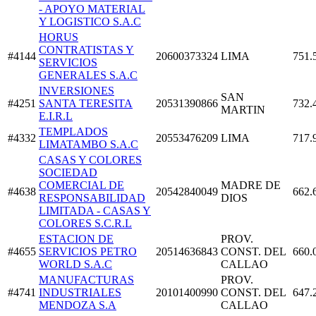
- APOYO MATERIAL
Y LOGISTICO S.A.C
HORUS
CONTRATISTAS Y
#4144
20600373324
LIMA
751.
SERVICIOS
GENERALES S.A.C
INVERSIONES
SAN
#4251
SANTA TERESITA
20531390866
732.
MARTIN
E.I.R.L
TEMPLADOS
#4332
20553476209
LIMA
717.
LIMATAMBO S.A.C
CASAS Y COLORES
SOCIEDAD
COMERCIAL DE
MADRE DE
#4638
20542840049
662.
RESPONSABILIDAD
DIOS
LIMITADA - CASAS Y
COLORES S.C.R.L
ESTACION DE
PROV.
#4655
SERVICIOS PETRO
20514636843
CONST. DEL
660.
WORLD S.A.C
CALLAO
MANUFACTURAS
PROV.
#4741
INDUSTRIALES
20101400990
CONST. DEL
647.
MENDOZA S.A
CALLAO