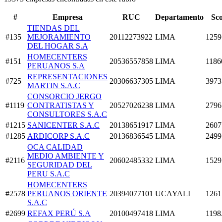
#
Empresa
RUC
Departamento
Sc
TIENDAS DEL
#135
MEJORAMIENTO
20112273922
LIMA
1259
DEL HOGAR S.A
HOMECENTERS
#151
20536557858
LIMA
1186
PERUANOS S.A
REPRESENTACIONES
#725
20306637305
LIMA
3973
MARTIN S.A.C
CONSORCIO JERGO
#1119
CONTRATISTAS Y
20527026238
LIMA
2796
CONSULTORES S.A.C
#1215
SANICENTER S.A.C
20138651917
LIMA
2607
#1285
ARDICORP S.A.C
20136836545
LIMA
2499
OCA CALIDAD
MEDIO AMBIENTE Y
#2116
20602485332
LIMA
1529
SEGURIDAD DEL
PERU S.A.C
HOMECENTERS
#2578
PERUANOS ORIENTE
20394077101
UCAYALI
1261
S.A.C
#2699
REFAX PERÚ S.A
20100497418
LIMA
1198