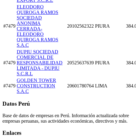
EXPORT S.C.R.L
ELEODORO
QUIROGA RAMOS
SOCIEDAD
ANONIMA
#7479
20102562322
PIURA
384.
CERRADA-
ELEODORO
QUIROGA RAMOS
S.A.C
DUPIU SOCIEDAD
COMERCIAL DE
#7479
RESPONSABILIDAD
20525637639
PIURA
384.
LIMITADA - DUPIU
S.C.R.L
GOLDEN TOWER
#7479
CONSTRUCTION
20601780764
LIMA
384.
S.A.C
Datos Perú
Base de datos de empresas en Perú. Información actualizada sobre
empresas peruanas, sus actividades económicas, directivos y más.
Enlaces