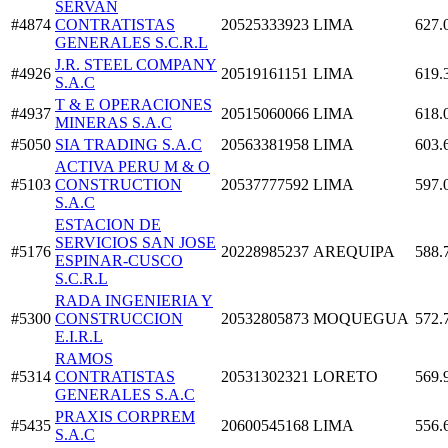
SERVAN
#4874
CONTRATISTAS
20525333923
LIMA
627.
GENERALES S.C.R.L
J.R. STEEL COMPANY
#4926
20519161151
LIMA
619.
S.A.C
T & E OPERACIONES
#4937
20515060066
LIMA
618.
MINERAS S.A.C
#5050
SIA TRADING S.A.C
20563381958
LIMA
603.
ACTIVA PERU M & O
#5103
CONSTRUCTION
20537777592
LIMA
597.
S.A.C
ESTACION DE
SERVICIOS SAN JOSE
#5176
20228985237
AREQUIPA
588.
ESPINAR-CUSCO
S.C.R.L
RADA INGENIERIA Y
#5300
CONSTRUCCION
20532805873
MOQUEGUA
572.
E.I.R.L
RAMOS
#5314
CONTRATISTAS
20531302321
LORETO
569.
GENERALES S.A.C
PRAXIS CORPREM
#5435
20600545168
LIMA
556.
S.A.C