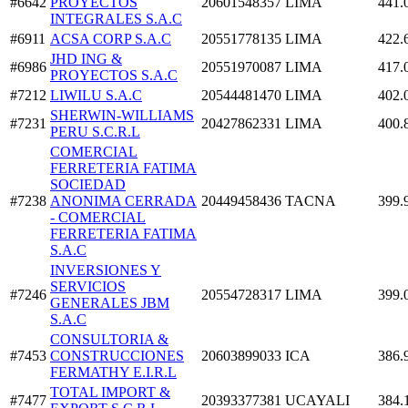
#6642
PROYECTOS
20601548357
LIMA
441.
INTEGRALES S.A.C
#6911
ACSA CORP S.A.C
20551778135
LIMA
422.
JHD ING &
#6986
20551970087
LIMA
417.
PROYECTOS S.A.C
#7212
LIWILU S.A.C
20544481470
LIMA
402.
SHERWIN-WILLIAMS
#7231
20427862331
LIMA
400.
PERU S.C.R.L
COMERCIAL
FERRETERIA FATIMA
SOCIEDAD
#7238
ANONIMA CERRADA
20449458436
TACNA
399.
- COMERCIAL
FERRETERIA FATIMA
S.A.C
INVERSIONES Y
SERVICIOS
#7246
20554728317
LIMA
399.
GENERALES JBM
S.A.C
CONSULTORIA &
#7453
CONSTRUCCIONES
20603899033
ICA
386.
FERMATHY E.I.R.L
TOTAL IMPORT &
#7477
20393377381
UCAYALI
384.