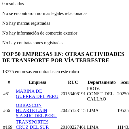
0 resultados
No se encontraron normas legales relacionadas
No hay marcas registradas
No hay información de comercio exterior
No hay contrataciones registradas
TOP 50 EMPRESAS EN: OTRAS ACTIVIDADES
DE TRANSPORTE POR VÍA TERRESTRE
13775 empresas encontradas en este rubro
#
Empresa
RUC
Departamento
Sco
PROV.
MARINA DE
#61
20153408191
CONST. DEL
20250
GUERRA DEL PERU
CALLAO
OBRASCON
#66
HUARTE LAIN
20425123115
LIMA
19525
S.A.SUC.DEL PERU
TRANSPORTES
#169
CRUZ DEL SUR
20100227461
LIMA
11143