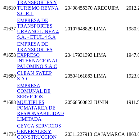
TRANSPORTES Y
#1610
TURISMO REYNA
20498455370
AREQUIPA
2012.
S.C.R.L
EMPRESA DE
TRANSPORTES
#1637
20107648829
LIMA
1980.
URBANO LINEA 4
S.A. - ETUL.4 S.A
EMPRESA DE
TRANSPORTES
#1658
EXPRESO
20417931393
LIMA
1947.
INTERNACIONAL
PALOMINO S.A.C
CLEAN SWEEP
#1680
20504161863
LIMA
1923.
S.A.C
EMPRESA
COMUNAL DE
SERVICIOS
#1688
MULTIPLES
20568500823
JUNIN
1911.
POMATAREA DE
RESPONSABILIDAD
LIMITADA
CEYCA SERVICIOS
GENERALES Y
#1736
20311227913
CAJAMARCA
1863.
CONSTRUCCION