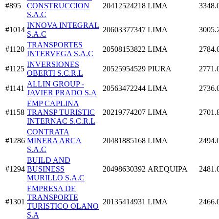
#895
CONSTRUCCION
20412524218
LIMA
3348.
S.A.C
INNOVA INTEGRAL
#1014
20603377347
LIMA
3005.
S.A.C
TRANSPORTES
#1120
20508153822
LIMA
2784.
INTERVEGA S.A.C
INVERSIONES
#1125
20525954529
PIURA
2771.
OBERTI S.C.R.L
ALLIN GROUP -
#1141
20563472244
LIMA
2736.
JAVIER PRADO S.A
EMP CAPLINA
#1158
TRANSP TURISTIC
20219774207
LIMA
2701.
INTERNAC S.C.R.L
CONTRATA
#1286
MINERA ARCA
20481885168
LIMA
2494.
S.A.C
BUILD AND
#1294
BUSINESS
20498630392
AREQUIPA
2481.
MURILLO S.A.C
EMPRESA DE
TRANSPORTE
#1301
20135414931
LIMA
2466.
TURISTICO OLANO
S.A