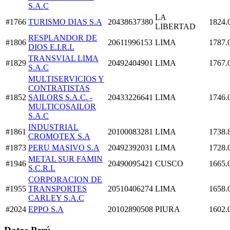
S.A.C
LA
#1766
TURISMO DIAS S.A
20438637380
1824.
LIBERTAD
RESPLANDOR DE
#1806
20611996153
LIMA
1787.
DIOS E.I.R.L
TRANSVIAL LIMA
#1829
20492404901
LIMA
1767.
S.A.C
MULTISERVICIOS Y
CONTRATISTAS
#1852
SAILORS S.A.C. -
20433226641
LIMA
1746.
MULTICOSAILOR
S.A.C
INDUSTRIAL
#1861
20100083281
LIMA
1738.
CROMOTEX S.A
#1873
PERU MASIVO S.A
20492392031
LIMA
1728.
METAL SUR FAMIN
#1946
20490095421
CUSCO
1665.
S.C.R.L
CORPORACION DE
#1955
TRANSPORTES
20510406274
LIMA
1658.
CARLEY S.A.C
#2024
EPPO S.A
20102890508
PIURA
1602.