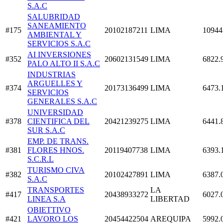
S.A.C
SALUBRIDAD
SANEAMIENTO
#175
20102187211
LIMA
10944
AMBIENTAL Y
SERVICIOS S.A.C
AI INVERSIONES
#352
20602131549
LIMA
6822.
PALO ALTO II S.A.C
INDUSTRIAS
ARGUELLES Y
#374
20173136499
LIMA
6473.
SERVICIOS
GENERALES S.A.C
UNIVERSIDAD
#378
CIENTIFICA DEL
20421239275
LIMA
6441.
SUR S.A.C
EMP. DE TRANS.
#381
FLORES HNOS.
20119407738
LIMA
6393.
S.C.R.L
TURISMO CIVA
#382
20102427891
LIMA
6387.
S.A.C
TRANSPORTES
LA
#417
20438933272
6027.
LINEA S.A
LIBERTAD
OBIETTIVO
#421
LAVORO LOS
20454422504
AREQUIPA
5992.