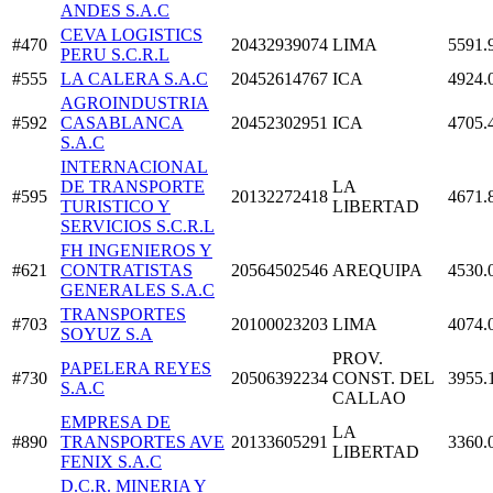
ANDES S.A.C
CEVA LOGISTICS
#470
20432939074
LIMA
5591.
PERU S.C.R.L
#555
LA CALERA S.A.C
20452614767
ICA
4924.
AGROINDUSTRIA
#592
CASABLANCA
20452302951
ICA
4705.
S.A.C
INTERNACIONAL
DE TRANSPORTE
LA
#595
20132272418
4671.
TURISTICO Y
LIBERTAD
SERVICIOS S.C.R.L
FH INGENIEROS Y
#621
CONTRATISTAS
20564502546
AREQUIPA
4530.
GENERALES S.A.C
TRANSPORTES
#703
20100023203
LIMA
4074.
SOYUZ S.A
PROV.
PAPELERA REYES
#730
20506392234
CONST. DEL
3955.
S.A.C
CALLAO
EMPRESA DE
LA
#890
TRANSPORTES AVE
20133605291
3360.
LIBERTAD
FENIX S.A.C
D.C.R. MINERIA Y