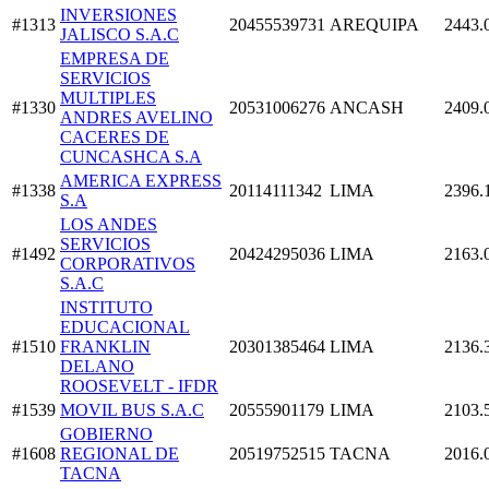
INVERSIONES
#1313
20455539731
AREQUIPA
2443.
JALISCO S.A.C
EMPRESA DE
SERVICIOS
MULTIPLES
#1330
20531006276
ANCASH
2409.
ANDRES AVELINO
CACERES DE
CUNCASHCA S.A
AMERICA EXPRESS
#1338
20114111342
LIMA
2396.
S.A
LOS ANDES
SERVICIOS
#1492
20424295036
LIMA
2163.
CORPORATIVOS
S.A.C
INSTITUTO
EDUCACIONAL
#1510
FRANKLIN
20301385464
LIMA
2136.
DELANO
ROOSEVELT - IFDR
#1539
MOVIL BUS S.A.C
20555901179
LIMA
2103.
GOBIERNO
#1608
REGIONAL DE
20519752515
TACNA
2016.
TACNA