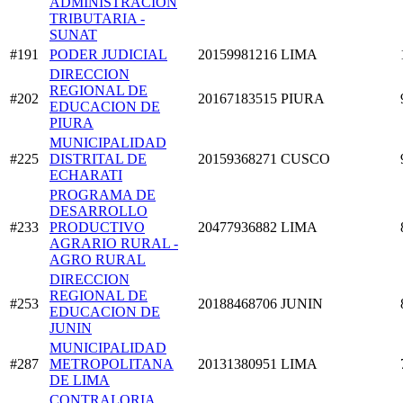
ADMINISTRACION
TRIBUTARIA -
SUNAT
#191
PODER JUDICIAL
20159981216
LIMA
DIRECCION
REGIONAL DE
#202
20167183515
PIURA
EDUCACION DE
PIURA
MUNICIPALIDAD
#225
DISTRITAL DE
20159368271
CUSCO
ECHARATI
PROGRAMA DE
DESARROLLO
#233
PRODUCTIVO
20477936882
LIMA
AGRARIO RURAL -
AGRO RURAL
DIRECCION
REGIONAL DE
#253
20188468706
JUNIN
EDUCACION DE
JUNIN
MUNICIPALIDAD
#287
METROPOLITANA
20131380951
LIMA
DE LIMA
CONTRALORIA