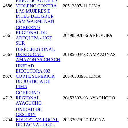
ERRADICAC DE LA
#656
VIOLENC CONTRA
20512807411
LIMA
LAS MUJERES E
INTEG DEL GRUP
FAM-WARMI-ÑAN
GOBIERNO
REGIONAL DE
#661
20498392866
AREQUIPA
AREQUIPA - UGE
SUR
DIREC.REGIONAL
#667
DE EDUCAC.
20185603483
AMAZONAS
AMAZONAS-CHACH
UNIDAD
EJECUTORA 003
#676
CORTE SUPERIOR
20546303951
LIMA
DE JUSTICIA DE
LIMA
GOBIERNO
#713
REGIONAL
20452393493
AYACUCHO
AYACUCHO
UNIDAD DE
GESTION
#754
EDUCATIVA LOCAL
20533025057
TACNA
DE TACNA - UGEL