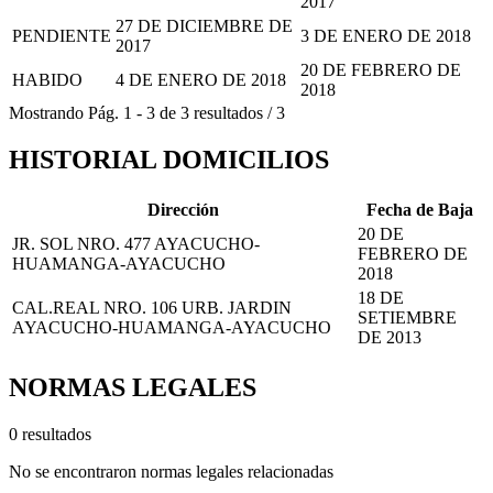
2017
27 DE DICIEMBRE DE
PENDIENTE
3 DE ENERO DE 2018
2017
20 DE FEBRERO DE
HABIDO
4 DE ENERO DE 2018
2018
Mostrando
Pág.
1
-
3
de
3
resultados
/
3
HISTORIAL DOMICILIOS
Dirección
Fecha de Baja
20 DE
JR. SOL NRO. 477 AYACUCHO-
FEBRERO DE
HUAMANGA-AYACUCHO
2018
18 DE
CAL.REAL NRO. 106 URB. JARDIN
SETIEMBRE
AYACUCHO-HUAMANGA-AYACUCHO
DE 2013
NORMAS LEGALES
0 resultados
No se encontraron normas legales relacionadas