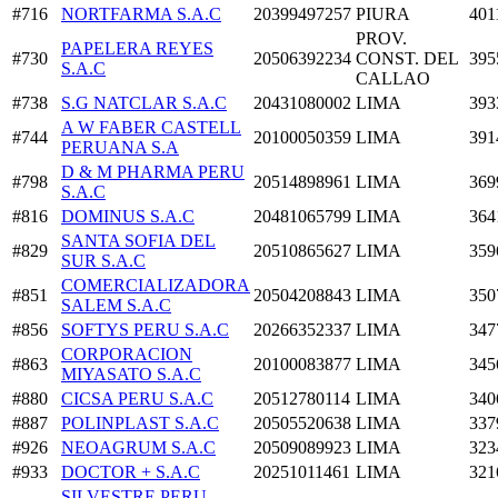
#716
NORTFARMA S.A.C
20399497257
PIURA
401
PROV.
PAPELERA REYES
#730
20506392234
CONST. DEL
395
S.A.C
CALLAO
#738
S.G NATCLAR S.A.C
20431080002
LIMA
393
A W FABER CASTELL
#744
20100050359
LIMA
391
PERUANA S.A
D & M PHARMA PERU
#798
20514898961
LIMA
369
S.A.C
#816
DOMINUS S.A.C
20481065799
LIMA
364
SANTA SOFIA DEL
#829
20510865627
LIMA
359
SUR S.A.C
COMERCIALIZADORA
#851
20504208843
LIMA
350
SALEM S.A.C
#856
SOFTYS PERU S.A.C
20266352337
LIMA
347
CORPORACION
#863
20100083877
LIMA
345
MIYASATO S.A.C
#880
CICSA PERU S.A.C
20512780114
LIMA
340
#887
POLINPLAST S.A.C
20505520638
LIMA
337
#926
NEOAGRUM S.A.C
20509089923
LIMA
323
#933
DOCTOR + S.A.C
20251011461
LIMA
321
SILVESTRE PERU