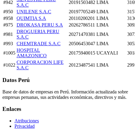
#942
20191503482
LIMA
316
S.A.C
#950
UNILENE S.A.C
20197705249
LIMA
315
#958
QUIMTIA S.A
20110200201
LIMA
313
#975
DROKASA PERU S.A
20262786511
LIMA
309
DROGUERIA PERU
#981
20271470381
LIMA
307
S.A.C
#993
CHEMTRADE S.A.C
20506453047
LIMA
305
HOSPITAL
#1005
20175940015
UCAYALI
301
AMAZONICO
CORPORACION LIFE
#1022
20123487541
LIMA
299
S.A.C
Datos Perú
Base de datos de empresas en Perú. Información actualizada sobre
empresas peruanas, sus actividades económicas, directivos y más.
Enlaces
Atribuciones
Privacidad