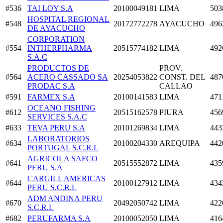
#536
TAI LOY S.A
20100049181
LIMA
503
HOSPITAL REGIONAL
#548
20172772278
AYACUCHO
496
DE AYACUCHO
CORPORATION
#554
INTHERPHARMA
20515774182
LIMA
492
S.A.C
PRODUCTOS DE
PROV.
#564
ACERO CASSADO SA
20254053822
CONST. DEL
487
PRODAC S.A
CALLAO
#591
FARMEX S.A
20100141583
LIMA
471
OCEANO FISHING
#612
20515162578
PIURA
456
SERVICES S.A.C
#633
TEVA PERU S.A
20101269834
LIMA
443
LABORATORIOS
#634
20100204330
AREQUIPA
442
PORTUGAL S.C.R.L
AGRICOLA SAFCO
#641
20515552872
LIMA
435
PERU S.A
CARGILL AMERICAS
#644
20100127912
LIMA
434
PERU S.C.R.L
ADM ANDINA PERU
#670
20492050742
LIMA
422
S.C.R.L
#682
PERUFARMA S.A
20100052050
LIMA
416