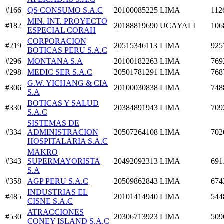
#166
QS CONSUMO S.A.C
20100085225
LIMA
112
MIN. INT. PROYECTO
#182
20188819690
UCAYALI
106
ESPECIAL CORAH
CORPORACION
#219
20515346113
LIMA
925
BOTICAS PERU S.A.C
#296
MONTANA S.A
20100182263
LIMA
769
#298
MEDIC SER S.A.C
20501781291
LIMA
768
G.W. YICHANG & CIA
#306
20100030838
LIMA
748
S.A
BOTICAS Y SALUD
#330
20384891943
LIMA
709
S.A.C
SISTEMAS DE
#334
ADMINISTRACION
20507264108
LIMA
702
HOSPITALARIA S.A.C
MAKRO
#343
SUPERMAYORISTA
20492092313
LIMA
691
S.A
#358
AGP PERU S.A.C
20509862843
LIMA
674
INDUSTRIAS EL
#485
20101414940
LIMA
544
CISNE S.A.C
ATRACCIONES
#530
20306713923
LIMA
509
CONEY ISLAND S.A.C