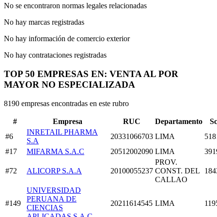
No se encontraron normas legales relacionadas
No hay marcas registradas
No hay información de comercio exterior
No hay contrataciones registradas
TOP 50 EMPRESAS EN: VENTA AL POR
MAYOR NO ESPECIALIZADA
8190 empresas encontradas en este rubro
#
Empresa
RUC
Departamento
S
INRETAIL PHARMA
#6
20331066703
LIMA
518
S.A
#17
MIFARMA S.A.C
20512002090
LIMA
391
PROV.
#72
ALICORP S.A.A
20100055237
CONST. DEL
184
CALLAO
UNIVERSIDAD
PERUANA DE
#149
20211614545
LIMA
119
CIENCIAS
APLICADAS S.A.C