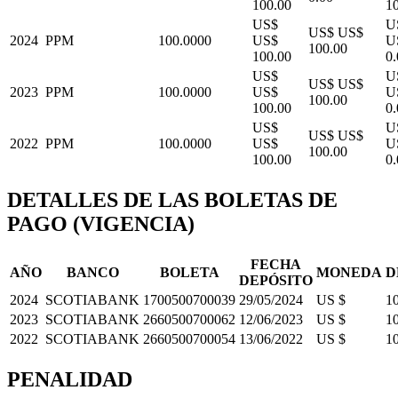
100.00
1
US$
U
US$ US$
2024
PPM
100.0000
US$
U
100.00
100.00
0.
US$
U
US$ US$
2023
PPM
100.0000
US$
U
100.00
100.00
0.
US$
U
US$ US$
2022
PPM
100.0000
US$
U
100.00
100.00
0.
DETALLES DE LAS BOLETAS DE
PAGO (VIGENCIA)
FECHA
AÑO
BANCO
BOLETA
MONEDA
D
DEPÓSITO
2024
SCOTIABANK
1700500700039
29/05/2024
US $
1
2023
SCOTIABANK
2660500700062
12/06/2023
US $
1
2022
SCOTIABANK
2660500700054
13/06/2022
US $
1
PENALIDAD