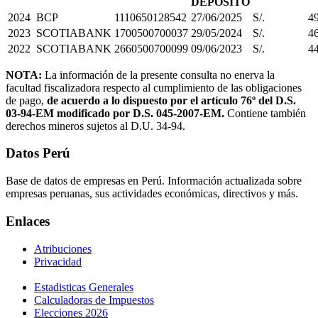
DEPÓSITO
2024
BCP
1110650128542
27/06/2025
S/.
4
2023
SCOTIABANK
1700500700037
29/05/2024
S/.
4
2022
SCOTIABANK
2660500700099
09/06/2023
S/.
4
NOTA:
La información de la presente consulta no enerva la
facultad fiscalizadora respecto al cumplimiento de las obligaciones
de pago,
de acuerdo a lo dispuesto por el artículo 76º del D.S.
03-94-EM modificado por D.S. 045-2007-EM.
Contiene también
derechos mineros sujetos al D.U. 34-94.
Datos Perú
Base de datos de empresas en Perú. Información actualizada sobre
empresas peruanas, sus actividades económicas, directivos y más.
Enlaces
Atribuciones
Privacidad
Estadisticas Generales
Calculadoras de Impuestos
Elecciones 2026