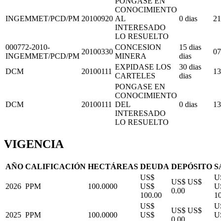
PONGASE EN
CONOCIMIENTO
INGEMMET/PCD/PM
20100920
AL
0 dias
21
INTERESADO
LO RESUELTO
000772-2010-
CONCESION
15 dias
20100330
07
INGEMMET/PCD/PM
MINERA
dias
EXPIDASE LOS
30 dias
DCM
20100111
13
CARTELES
dias
PONGASE EN
CONOCIMIENTO
DCM
20100111
DEL
0 dias
13
INTERESADO
LO RESUELTO
VIGENCIA
AÑO
CALIFICACIÓN
HECTÁREAS
DEUDA
DEPÓSITO
S
US$
U
US$ US$
2026
PPM
100.0000
US$
U
0.00
100.00
1
US$
U
US$ US$
2025
PPM
100.0000
US$
U
0.00