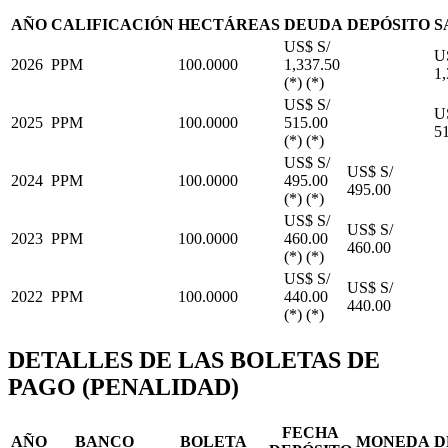
AÑO
CALIFICACIÓN
HECTÁREAS
DEUDA
DEPÓSITO
S
US$ S/
US
2026
PPM
100.0000
1,337.50
1,
(*) (*)
US$ S/
US
2025
PPM
100.0000
515.00
5
(*) (*)
US$ S/
US$ S/
2024
PPM
100.0000
495.00
495.00
(*) (*)
US$ S/
US$ S/
2023
PPM
100.0000
460.00
460.00
(*) (*)
US$ S/
US$ S/
2022
PPM
100.0000
440.00
440.00
(*) (*)
DETALLES DE LAS BOLETAS DE
PAGO (PENALIDAD)
FECHA
AÑO
BANCO
BOLETA
MONEDA
D