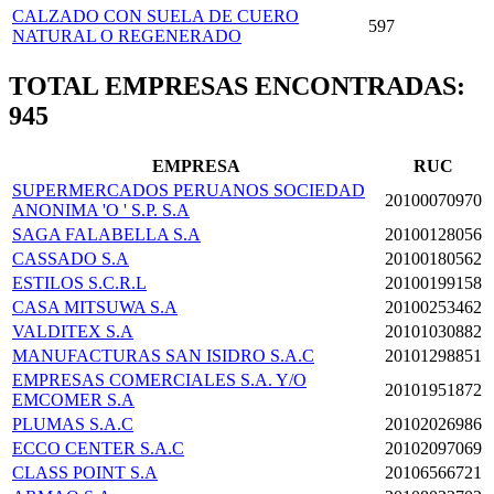
CALZADO CON SUELA DE CUERO
597
NATURAL O REGENERADO
TOTAL EMPRESAS ENCONTRADAS:
945
EMPRESA
RUC
SUPERMERCADOS PERUANOS SOCIEDAD
20100070970
ANONIMA 'O ' S.P. S.A
SAGA FALABELLA S.A
20100128056
CASSADO S.A
20100180562
ESTILOS S.C.R.L
20100199158
CASA MITSUWA S.A
20100253462
VALDITEX S.A
20101030882
MANUFACTURAS SAN ISIDRO S.A.C
20101298851
EMPRESAS COMERCIALES S.A. Y/O
20101951872
EMCOMER S.A
PLUMAS S.A.C
20102026986
ECCO CENTER S.A.C
20102097069
CLASS POINT S.A
20106566721