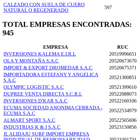
CALZADO CON SUELA DE CUERO
597
NATURAL O REGENERADO
TOTAL EMPRESAS ENCONTRADAS:
945
EMPRESA
RUC
INVERSIONES KALEMA E.I.R.L
20519996651
OLA Y MONTAÑA S.A.C
20520673670
IMPORT & EXPORT DROMEDAR S.A.C
20520675371
IMPORTADORA ESTEFANY Y ANGELICA
20521300851
S.A.C
OLYMPIC LOGISTIC S.A.C
20521399610
DUPREE VENTA DIRECTA S.C.R.L
20522088073
INVERSIONES D'KAR S.A.C
20522160106
ECUMA SOCIEDAD ANONIMA CERRADA -
20522534979
ECUMA S.A.C
ALMART SPORT S.A.C
20522565696
INDUSTRIAS K & J S.A.C
20523150856
JL ALIDAJU SURF IMPORT EMPRESA
INDIVIDUAL DE RESPONSABILIDAD
20523301731