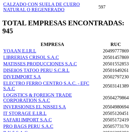
CALZADO CON SUELA DE CUERO
597
NATURAL O REGENERADO
TOTAL EMPRESAS ENCONTRADAS:
945
EMPRESA
RUC
YOAAN E.I.R.L
20499777869
LIBRERIAS CRISOL S.A.C
20501457869
MATISSES PRODUCCIONES S.A.C
20501552853
DISEñOS TATOO PERU S.C.R.L
20501649261
DIVEIMPORT S.A
20502797230
ELECTRO FERRO CENTRO S.A.C. - EFC
20503141389
S.A.C
LOGISTICS & FOREIGN TRADE
20504279864
CORPORATION S.A.C
INVERSIONES EL NISSEI S.A
20504980694
IT STORAGE E.I.R.L
20505120451
SAFARI IMPORT S.A.C
20505172419
PRO BAGS PERU S.A.C
20505773170