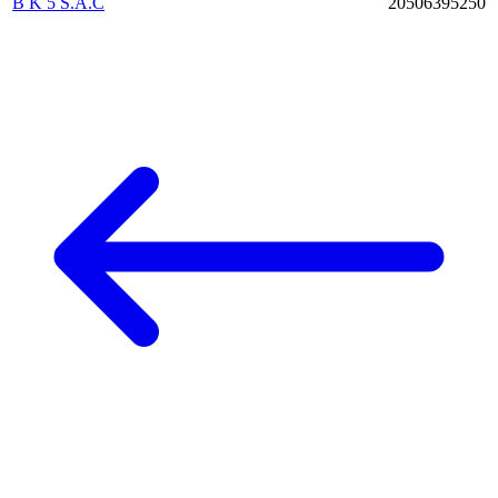
B K 5 S.A.C
20506395250