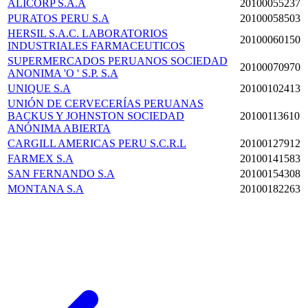
ALICORP S.A.A
20100055237
PURATOS PERU S.A
20100058503
HERSIL S.A.C. LABORATORIOS
20100060150
INDUSTRIALES FARMACEUTICOS
SUPERMERCADOS PERUANOS SOCIEDAD
20100070970
ANONIMA 'O ' S.P. S.A
UNIQUE S.A
20100102413
UNIÓN DE CERVECERÍAS PERUANAS
BACKUS Y JOHNSTON SOCIEDAD
20100113610
ANÓNIMA ABIERTA
CARGILL AMERICAS PERU S.C.R.L
20100127912
FARMEX S.A
20100141583
SAN FERNANDO S.A
20100154308
MONTANA S.A
20100182263