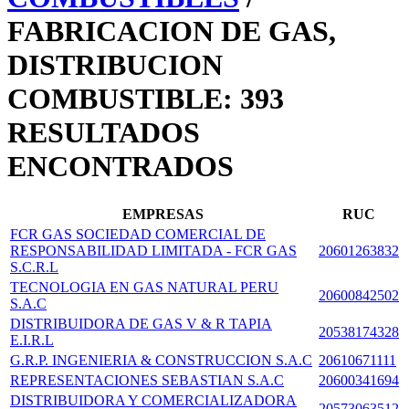
FABRICACION DE GAS,
DISTRIBUCION
COMBUSTIBLE: 393
RESULTADOS
ENCONTRADOS
EMPRESAS
RUC
FCR GAS SOCIEDAD COMERCIAL DE
RESPONSABILIDAD LIMITADA - FCR GAS
20601263832
S.C.R.L
TECNOLOGIA EN GAS NATURAL PERU
20600842502
S.A.C
DISTRIBUIDORA DE GAS V & R TAPIA
20538174328
E.I.R.L
G.R.P. INGENIERIA & CONSTRUCCION S.A.C
20610671111
REPRESENTACIONES SEBASTIAN S.A.C
20600341694
DISTRIBUIDORA Y COMERCIALIZADORA
20573063512