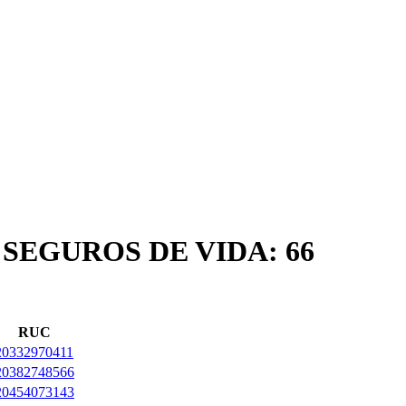
 SEGUROS DE VIDA: 66
RUC
20332970411
20382748566
20454073143