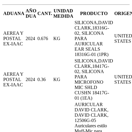
AÑO
UNIDAD
ADUANA
CANT.
PRODUCTO
ORIGE
DUA
MEDIDA
SILICONA,DAVID
CLARK,18316G-
AEREA Y
02, SILICONA
UNITE
POSTAL
2024
0.676
KG
PARA
STATES
EX-IAAC
AURICULAR
EAR SEALS
18316G-01 (1PR)
SILICONA,DAVID
CLARK,18417G-
02, SILICONA
AEREA Y
PARA
UNITE
POSTAL
2024
0.36
KG
MICROFONO
STATES
EX-IAAC
MIC SHLD
CUSHN 18417G-
01 (1EA)
AURICULAR
DAVID CLARK,
DAVID CLARK,
12506G-05
Auriculares estilo
Muff-Mic para