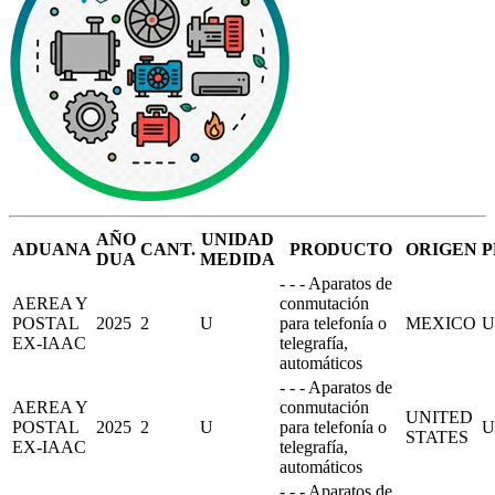
AÑO
UNIDAD
ADUANA
CANT.
PRODUCTO
ORIGEN
P
DUA
MEDIDA
- - - Aparatos de
AEREA Y
conmutación
POSTAL
2025
2
U
para telefonía o
MEXICO
U
EX-IAAC
telegrafía,
automáticos
- - - Aparatos de
AEREA Y
conmutación
UNITED
POSTAL
2025
2
U
para telefonía o
U
STATES
EX-IAAC
telegrafía,
automáticos
- - - Aparatos de