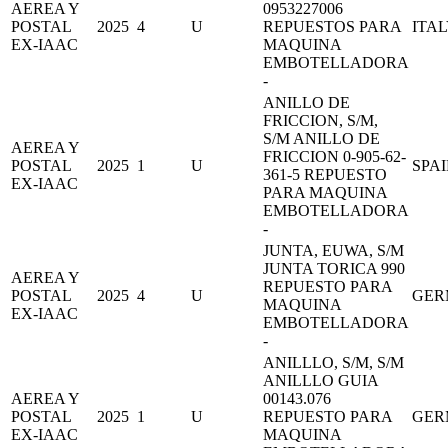
AEREA Y
0953227006
POSTAL
2025
4
U
REPUESTOS PARA
ITA
EX-IAAC
MAQUINA
EMBOTELLADORA
-
ANILLO DE
FRICCION, S/M,
S/M ANILLO DE
AEREA Y
FRICCION 0-905-62-
POSTAL
2025
1
U
SPA
361-5 REPUESTO
EX-IAAC
PARA MAQUINA
EMBOTELLADORA
-
JUNTA, EUWA, S/M
JUNTA TORICA 990
AEREA Y
REPUESTO PARA
POSTAL
2025
4
U
GER
MAQUINA
EX-IAAC
EMBOTELLADORA
-
ANILLLO, S/M, S/M
ANILLLO GUIA
AEREA Y
00143.076
POSTAL
2025
1
U
REPUESTO PARA
GER
EX-IAAC
MAQUINA