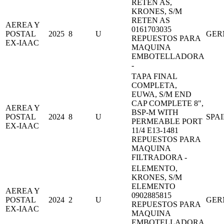
RETEN AS,
KRONES, S/M
RETEN AS
AEREA Y
0161703035
POSTAL
2025
8
U
GER
REPUESTOS PARA
EX-IAAC
MAQUINA
EMBOTELLADORA
-
TAPA FINAL
COMPLETA,
EUWA, S/M END
CAP COMPLETE 8",
AEREA Y
BSP-M WITH
POSTAL
2024
8
U
SPA
PERMEABLE PORT
EX-IAAC
11/4 E13-1481
REPUESTOS PARA
MAQUINA
FILTRADORA -
ELEMENTO,
KRONES, S/M
ELEMENTO
AEREA Y
0902885815
POSTAL
2024
2
U
GER
REPUESTOS PARA
EX-IAAC
MAQUINA
EMBOTELLADORA