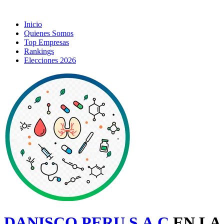
Inicio
Quienes Somos
Top Empresas
Rankings
Elecciones 2026
DANISCO PERU S.A.C
EN LA