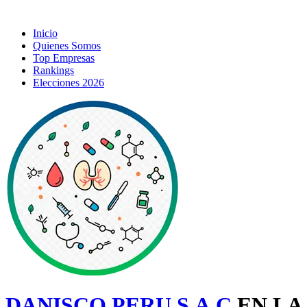
Inicio
Quienes Somos
Top Empresas
Rankings
Elecciones 2026
DANISCO PERU S.A.C
EN LA