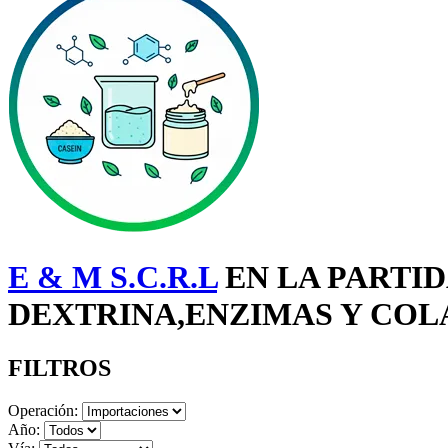
E & M S.C.R.L
EN LA PARTID
DEXTRINA,ENZIMAS Y COLA
FILTROS
Operación:
Año: