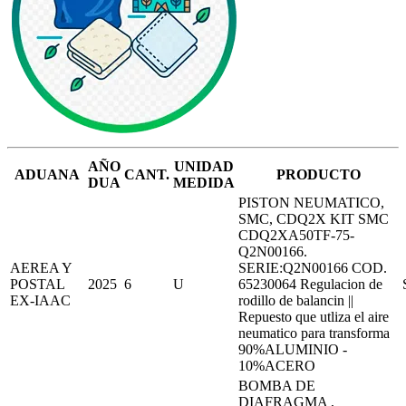
AÑO
UNIDAD
ADUANA
CANT.
PRODUCTO
DUA
MEDIDA
PISTON NEUMATICO,
SMC, CDQ2X KIT SMC
CDQ2XA50TF-75-
Q2N00166.
AEREA Y
SERIE:Q2N00166 COD.
POSTAL
2025
6
U
65230064 Regulacion de
EX-IAAC
rodillo de balancin ||
Repuesto que utliza el aire
neumatico para transforma
90%ALUMINIO -
10%ACERO
BOMBA DE
DIAFRAGMA ,