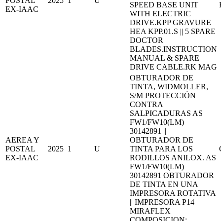
POSTAL
2025
1
U
SPEED BASE UNIT
EX-IAAC
WITH ELECTRIC
DRIVE.KPP GRAVURE
HEA KPP.01.S || 5 SPARE
DOCTOR
BLADES.INSTRUCTION
MANUAL & SPARE
DRIVE CABLE.RK MAG
OBTURADOR DE
TINTA, WIDMOLLER,
S/M PROTECCIÓN
CONTRA
SALPICADURAS AS
FW1/FW10(LM)
30142891 ||
AEREA Y
OBTURADOR DE
POSTAL
2025
1
U
TINTA PARA LOS
EX-IAAC
RODILLOS ANILOX. AS
FW1/FW10(LM)
30142891 OBTURADOR
DE TINTA EN UNA
IMPRESORA ROTATIVA
|| IMPRESORA P14
MIRAFLEX
COMPOSICION: