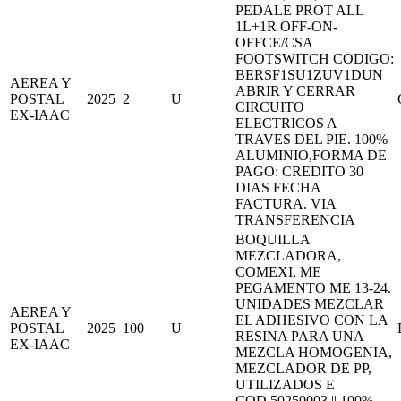
PEDALE PROT ALL
1L+1R OFF-ON-
OFFCE/CSA
FOOTSWITCH CODIGO:
BERSF1SU1ZUV1DUN
AEREA Y
ABRIR Y CERRAR
POSTAL
2025
2
U
CIRCUITO
EX-IAAC
ELECTRICOS A
TRAVES DEL PIE. 100%
ALUMINIO,FORMA DE
PAGO: CREDITO 30
DIAS FECHA
FACTURA. VIA
TRANSFERENCIA
BOQUILLA
MEZCLADORA,
COMEXI, ME
PEGAMENTO ME 13-24.
UNIDADES MEZCLAR
AEREA Y
EL ADHESIVO CON LA
POSTAL
2025
100
U
RESINA PARA UNA
EX-IAAC
MEZCLA HOMOGENIA,
MEZCLADOR DE PP,
UTILIZADOS E
COD.50250003 || 100%