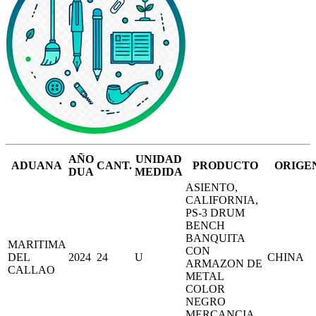
AÑO
UNIDAD
ADUANA
CANT.
PRODUCTO
ORIGE
DUA
MEDIDA
ASIENTO,
CALIFORNIA,
PS-3 DRUM
BENCH
BANQUITA
MARITIMA
CON
DEL
2024
24
U
CHINA
ARMAZON DE
CALLAO
METAL
COLOR
NEGRO
MERCANCIA