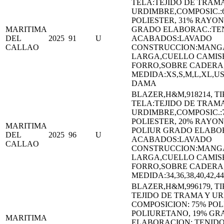
TELA:TEJIDO DE TRAMA
URDIMBRE,COMPOSIC.:
POLIESTER, 31% RAYON
MARITIMA
GRADO ELABORAC.:TE
DEL
2025
91
U
ACABADOS:LAVADO
CALLAO
CONSTRUCCION:MANG
LARGA,CUELLO CAMIS
FORRO,SOBRE CADERA
MEDIDA:XS,S,M,L,XL,U
DAMA
BLAZER,H&M,918214, TI
TELA:TEJIDO DE TRAMA
URDIMBRE,COMPOSIC.:
POLIESTER, 20% RAYON
MARITIMA
POLIUR GRADO ELABO
DEL
2025
96
U
ACABADOS:LAVADO
CALLAO
CONSTRUCCION:MANG
LARGA,CUELLO CAMIS
FORRO,SOBRE CADERA
MEDIDA:34,36,38,40,42,4
BLAZER,H&M,996179, TI
TEJIDO DE TRAMA Y U
COMPOSICION: 75% POL
POLIURETANO, 19% GR
MARITIMA
ELABORACION: TENID