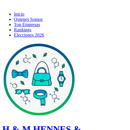
Inicio
Quienes Somos
Top Empresas
Rankings
Elecciones 2026
H & M HENNES &