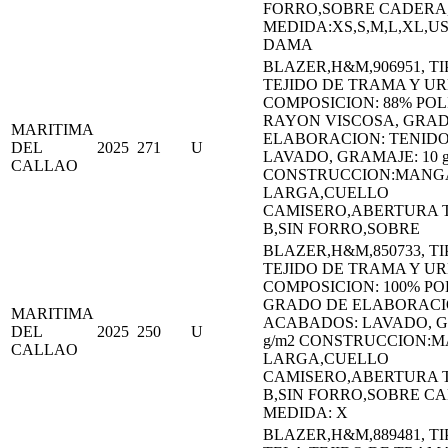
FORRO,SOBRE CADERA
MEDIDA:XS,S,M,L,XL,U
DAMA
BLAZER,H&M,906951, TI
TEJIDO DE TRAMA Y U
COMPOSICION: 88% POL
RAYON VISCOSA, GRA
MARITIMA
ELABORACION: TENID
DEL
2025
271
U
LAVADO, GRAMAJE: 10 g
CALLAO
CONSTRUCCION:MANG
LARGA,CUELLO
CAMISERO,ABERTURA 
B,SIN FORRO,SOBRE
BLAZER,H&M,850733, TI
TEJIDO DE TRAMA Y U
COMPOSICION: 100% PO
GRADO DE ELABORACI
MARITIMA
ACABADOS: LAVADO, G
DEL
2025
250
U
g/m2 CONSTRUCCION:
CALLAO
LARGA,CUELLO
CAMISERO,ABERTURA 
B,SIN FORRO,SOBRE C
MEDIDA: X
BLAZER,H&M,889481, TI