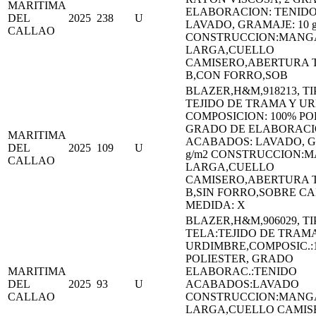
MARITIMA
ELABORACION: TENID
DEL
2025
238
U
LAVADO, GRAMAJE: 10 g
CALLAO
CONSTRUCCION:MANG
LARGA,CUELLO
CAMISERO,ABERTURA 
B,CON FORRO,SOB
BLAZER,H&M,918213, TI
TEJIDO DE TRAMA Y U
COMPOSICION: 100% PO
GRADO DE ELABORACI
MARITIMA
ACABADOS: LAVADO, G
DEL
2025
109
U
g/m2 CONSTRUCCION:
CALLAO
LARGA,CUELLO
CAMISERO,ABERTURA 
B,SIN FORRO,SOBRE C
MEDIDA: X
BLAZER,H&M,906029, TI
TELA:TEJIDO DE TRAMA
URDIMBRE,COMPOSIC.:
POLIESTER, GRADO
MARITIMA
ELABORAC.:TENIDO
DEL
2025
93
U
ACABADOS:LAVADO
CALLAO
CONSTRUCCION:MANG
LARGA,CUELLO CAMIS