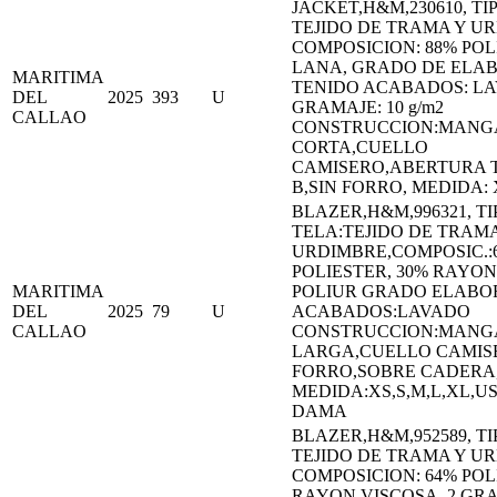
JACKET,H&M,230610, TI
TEJIDO DE TRAMA Y U
COMPOSICION: 88% POL
LANA, GRADO DE ELA
MARITIMA
TENIDO ACABADOS: LA
DEL
2025
393
U
GRAMAJE: 10 g/m2
CALLAO
CONSTRUCCION:MANG
CORTA,CUELLO
CAMISERO,ABERTURA 
B,SIN FORRO, MEDIDA: 
BLAZER,H&M,996321, TI
TELA:TEJIDO DE TRAMA
URDIMBRE,COMPOSIC.:
POLIESTER, 30% RAYON
MARITIMA
POLIUR GRADO ELABO
DEL
2025
79
U
ACABADOS:LAVADO
CALLAO
CONSTRUCCION:MANG
LARGA,CUELLO CAMIS
FORRO,SOBRE CADERA
MEDIDA:XS,S,M,L,XL,U
DAMA
BLAZER,H&M,952589, TI
TEJIDO DE TRAMA Y U
COMPOSICION: 64% POL
RAYON VISCOSA, 2 GR