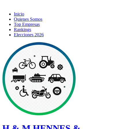
Inicio
Quienes Somos
Top Empresas
Rankings
Elecciones 2026
H & M HENNES &