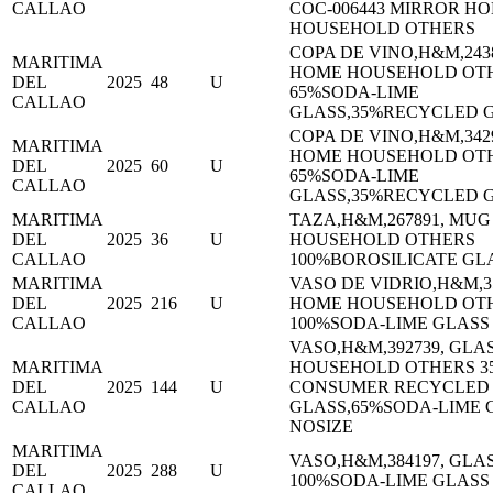
CALLAO
COC-006443 MIRROR H
HOUSEHOLD OTHERS
COPA DE VINO,H&M,243
MARITIMA
HOME HOUSEHOLD OT
DEL
2025
48
U
65%SODA-LIME
CALLAO
GLASS,35%RECYCLED G
COPA DE VINO,H&M,342
MARITIMA
HOME HOUSEHOLD OT
DEL
2025
60
U
65%SODA-LIME
CALLAO
GLASS,35%RECYCLED G
MARITIMA
TAZA,H&M,267891, MU
DEL
2025
36
U
HOUSEHOLD OTHERS
CALLAO
100%BOROSILICATE GL
MARITIMA
VASO DE VIDRIO,H&M,3
DEL
2025
216
U
HOME HOUSEHOLD OT
CALLAO
100%SODA-LIME GLASS
VASO,H&M,392739, GLA
MARITIMA
HOUSEHOLD OTHERS 35
DEL
2025
144
U
CONSUMER RECYCLED
CALLAO
GLASS,65%SODA-LIME 
NOSIZE
MARITIMA
VASO,H&M,384197, GL
DEL
2025
288
U
100%SODA-LIME GLASS
CALLAO