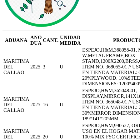
AÑO
UNIDAD
ADUANA
CANT.
PRODUCT
DUA
MEDIDA
ESPEJO,H&M,368055-01,
W.METAL FRAME,BOX
MARITIMA
STAND,1200X2200,BRS
DEL
2025
3
U
ITEM NO. 368055-01 // U
CALLAO
EN TIENDA MATERIAL: 
20%PLYWOOD, 10%STEEL
DIMENSIONES: 1200*40
ESPEJO,H&M,365048-01,
DISPLAY,MIRROR,141X1
MARITIMA
ITEM NO. 365048-01 // U
DEL
2025
16
U
EN TIENDA MATERIAL: 
CALLAO
30%MIRROR DIMENSION
189*141*205MM
ESPEJO,H&M,990527, OR
MARITIMA
USO EN EL HOGAR MATE
DEL
2025
20
U
100% MIX FSC CERTIFICA