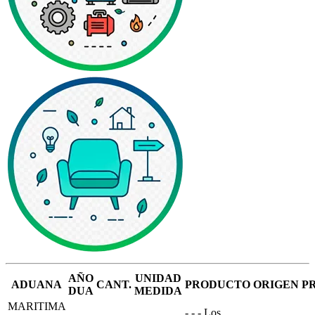
AÑO
UNIDAD
ADUANA
CANT.
PRODUCTO
ORIGEN
P
DUA
MEDIDA
MARITIMA
- - - Los