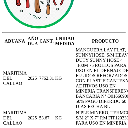
AÑO
UNIDAD
ADUANA
CANT.
PRODUCTO
DUA
MEDIDA
MANGUERA LAY FLAT,
SUNNYHOSE, S/M HEA
DUTY SUNNY HOSE 4"
-100M 75 ROLLOS PARA
USO EN EL DRENAJE D
MARITIMA
FLUIDOS REFORZADOS
DEL
2025
7762.31
KG
CON PLASTIFICANTES 
CALLAO
ADITIVOS USO EN
MINERIA,TRANSFEREN
BANCARIA N° Q01666900
50% PAGO DIFERIDO 60
DIAS FECHA BL
MARITIMA
NIPLE MINERO, TEHMC
DEL
2025
53.67
KG
S/M 2" X 7" RM FIT12033
CALLAO
PARA USO EN MINERIA