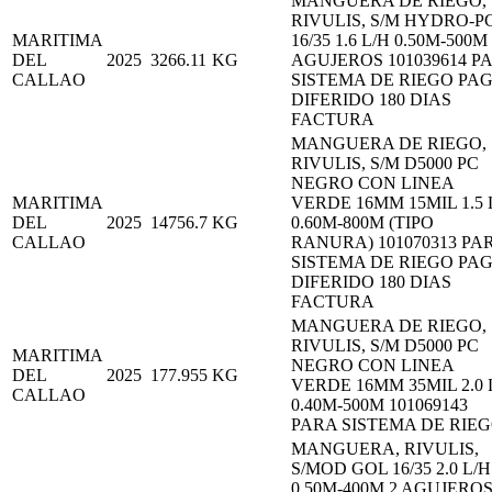
MANGUERA DE RIEGO,
RIVULIS, S/M HYDRO-P
MARITIMA
16/35 1.6 L/H 0.50M-500M
DEL
2025
3266.11
KG
AGUJEROS 101039614 P
CALLAO
SISTEMA DE RIEGO PA
DIFERIDO 180 DIAS
FACTURA
MANGUERA DE RIEGO,
RIVULIS, S/M D5000 PC
NEGRO CON LINEA
MARITIMA
VERDE 16MM 15MIL 1.5 
DEL
2025
14756.7
KG
0.60M-800M (TIPO
CALLAO
RANURA) 101070313 PA
SISTEMA DE RIEGO PA
DIFERIDO 180 DIAS
FACTURA
MANGUERA DE RIEGO,
RIVULIS, S/M D5000 PC
MARITIMA
NEGRO CON LINEA
DEL
2025
177.955
KG
VERDE 16MM 35MIL 2.0 
CALLAO
0.40M-500M 101069143
PARA SISTEMA DE RIE
MANGUERA, RIVULIS,
S/MOD GOL 16/35 2.0 L/H
0.50M-400M 2 AGUJERO