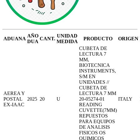
AÑO
UNIDAD
ADUANA
CANT.
PRODUCTO
ORIGEN
DUA
MEDIDA
CUBETA DE
LECTURA 7
MM,
BIOTECNICA
INSTRUMENTS,
S/M EN
UNIDADES //
CUBETA DE
AEREA Y
LECTURA 7 MM
POSTAL
2025
20
U
20-05274-01
ITALY
EX-IAAC
READING
CUVETTE(7MM)
REPUESTOS
PARA EQUIPOS
DE ANALISIS
FISICOS OS
QUIMICOS