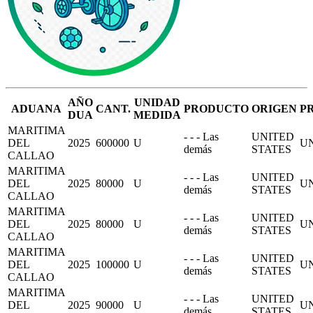
AÑO
UNIDAD
ADUANA
CANT.
PRODUCTO
ORIGEN
P
DUA
MEDIDA
MARITIMA
- - - Las
UNITED
DEL
2025
600000
U
UN
demás
STATES
CALLAO
MARITIMA
- - - Las
UNITED
DEL
2025
80000
U
UN
demás
STATES
CALLAO
MARITIMA
- - - Las
UNITED
DEL
2025
80000
U
UN
demás
STATES
CALLAO
MARITIMA
- - - Las
UNITED
DEL
2025
100000
U
UN
demás
STATES
CALLAO
MARITIMA
- - - Las
UNITED
DEL
2025
90000
U
UN
demás
STATES