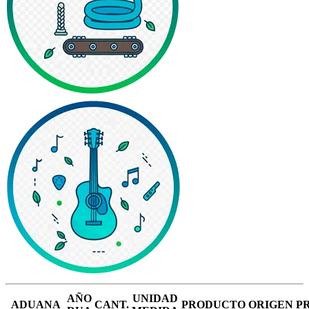
AÑO
UNIDAD
ADUANA
CANT.
PRODUCTO
ORIGEN
P