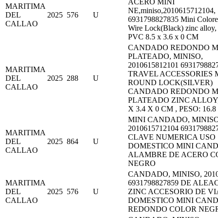
ACERO MINI
MARITIMA
NE,miniso,2010615712104,
DEL
2025
576
U
6931798827835 Mini Colore
CALLAO
Wire Lock(Black) zinc alloy, 
PVC 8.5 x 3.6 x 0 CM
CANDADO REDONDO M
PLATEADO, MINISO,
2010615812101 693179882
MARITIMA
TRAVEL ACCESSORIES 
DEL
2025
288
U
ROUND LOCK(SILVER)
CALLAO
CANDADO REDONDO M
PLATEADO ZINC ALLOY,S
X 3.4 X 0 CM , PESO: 16.8
MINI CANDADO, MINISO
2010615712104 69317988
MARITIMA
CLAVE NUMERICA USO
DEL
2025
864
U
DOMESTICO MINI CAN
CALLAO
ALAMBRE DE ACERO C
NEGRO
CANDADO, MINISO, 2010
MARITIMA
6931798827859 DE ALEA
DEL
2025
576
U
ZINC ACCESORIO DE VI
CALLAO
DOMESTICO MINI CAN
REDONDO COLOR NEG