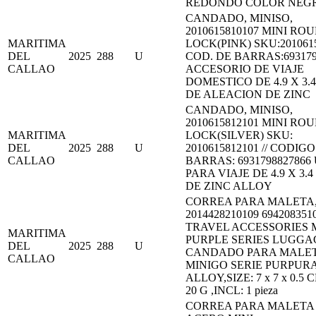
REDONDO COLOR NEG
CANDADO, MINISO,
2010615810107 MINI RO
MARITIMA
LOCK(PINK) SKU:2010615
DEL
2025
288
U
COD. DE BARRAS:693179
CALLAO
ACCESORIO DE VIAJE
DOMESTICO DE 4.9 X 3.4
DE ALEACION DE ZINC
CANDADO, MINISO,
2010615812101 MINI RO
MARITIMA
LOCK(SILVER) SKU:
DEL
2025
288
U
2010615812101 // CODIG
CALLAO
BARRAS: 6931798827866
PARA VIAJE DE 4.9 X 3.4
DE ZINC ALLOY
CORREA PARA MALETA,
2014428210109 694208351
TRAVEL ACCESSORIES 
MARITIMA
PURPLE SERIES LUGGA
DEL
2025
288
U
CANDADO PARA MALE
CALLAO
MINIGO SERIE PURPURA
ALLOY,SIZE: 7 x 7 x 0.5 
20 G ,INCL: 1 pieza
CORREA PARA MALETA