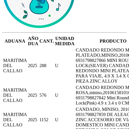
AÑO
UNIDAD
ADUANA
CANT.
PRODUCTO
DUA
MEDIDA
CANDADO REDONDO M
PLATEADO,MINISO,20106
MARITIMA
6931798827866 MINI RO
DEL
2025
288
U
LOCK(SILVER) CANDA
CALLAO
REDONDO MINI PLATEA
PARA VIAJE, 4.9 X 3.4 X 
PIEZA ZINC ALLOY
CANDADO REDONDO M
MARITIMA
ROSA,miniso,20106158101
DEL
2025
576
U
6931798827842 Mini Round
CALLAO
Lock(Pink) 4.9 x 3.4 x 0 CM
CANDADO, MINISO, 2010
MARITIMA
6931798827859 DE ALEA
DEL
2025
1152
U
ZINC ACCESORIO DE VI
CALLAO
DOMESTICO MINI CAN