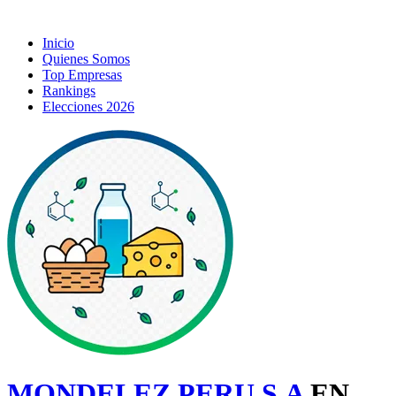
Inicio
Quienes Somos
Top Empresas
Rankings
Elecciones 2026
MONDELEZ PERU S.A
EN