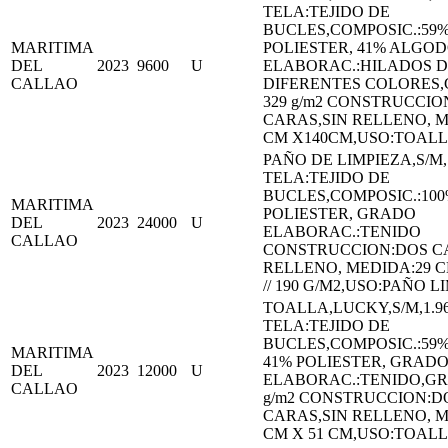
TELA:TEJIDO DE
BUCLES,COMPOSIC.:59
MARITIMA
POLIESTER, 41% ALGO
DEL
2023
9600
U
ELABORAC.:HILADOS 
CALLAO
DIFERENTES COLORES,
329 g/m2 CONSTRUCCIO
CARAS,SIN RELLENO, M
CM X140CM,USO:TOAL
PAÑO DE LIMPIEZA,S/M,
TELA:TEJIDO DE
BUCLES,COMPOSIC.:10
MARITIMA
POLIESTER, GRADO
DEL
2023
24000
U
ELABORAC.:TENIDO
CALLAO
CONSTRUCCION:DOS C
RELLENO, MEDIDA:29 C
// 190 G/M2,USO:PAÑO L
TOALLA,LUCKY,S/M,1.96
TELA:TEJIDO DE
BUCLES,COMPOSIC.:59
MARITIMA
41% POLIESTER, GRAD
DEL
2023
12000
U
ELABORAC.:TENIDO,GR
CALLAO
g/m2 CONSTRUCCION:D
CARAS,SIN RELLENO, M
CM X 51 CM,USO:TOAL