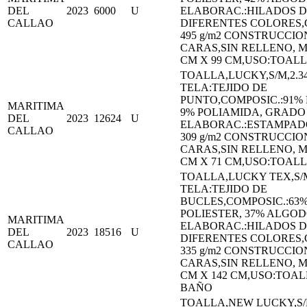
DEL
2023
6000
U
ELABORAC.:HILADOS 
CALLAO
DIFERENTES COLORES,
495 g/m2 CONSTRUCCIO
CARAS,SIN RELLENO, M
CM X 99 CM,USO:TOAL
TOALLA,LUCKY,S/M,2.34
TELA:TEJIDO DE
PUNTO,COMPOSIC.:91% 
MARITIMA
9% POLIAMIDA, GRADO
DEL
2023
12624
U
ELABORAC.:ESTAMPAD
CALLAO
309 g/m2 CONSTRUCCIO
CARAS,SIN RELLENO, M
CM X 71 CM,USO:TOAL
TOALLA,LUCKY TEX,S/M
TELA:TEJIDO DE
BUCLES,COMPOSIC.:63
POLIESTER, 37% ALGO
MARITIMA
ELABORAC.:HILADOS 
DEL
2023
18516
U
DIFERENTES COLORES,
CALLAO
335 g/m2 CONSTRUCCIO
CARAS,SIN RELLENO, M
CM X 142 CM,USO:TOAL
BAÑO
TOALLA,NEW LUCKY,S/M