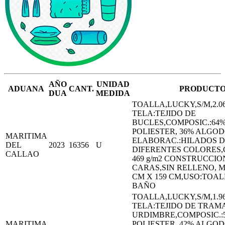
AÑO
UNIDAD
ADUANA
CANT.
PRODUCT
DUA
MEDIDA
TOALLA,LUCKY,S/M,2.06
TELA:TEJIDO DE
BUCLES,COMPOSIC.:64
POLIESTER, 36% ALGO
MARITIMA
ELABORAC.:HILADOS 
DEL
2023
16356
U
DIFERENTES COLORES,
CALLAO
469 g/m2 CONSTRUCCIO
CARAS,SIN RELLENO, M
CM X 159 CM,USO:TOAL
BAÑO
TOALLA,LUCKY,S/M,1.96
TELA:TEJIDO DE TRAMA
URDIMBRE,COMPOSIC.:
MARITIMA
POLIESTER, 42% ALGO