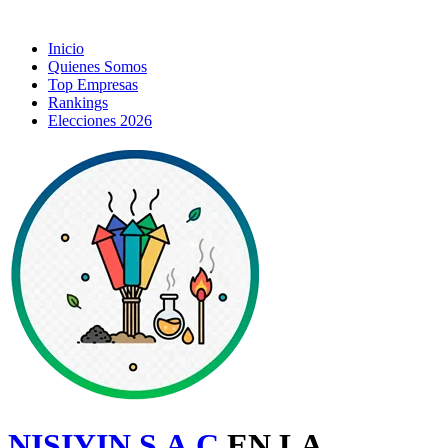
Inicio
Quienes Somos
Top Empresas
Rankings
Elecciones 2026
NISIYIN S.A.C
EN LA