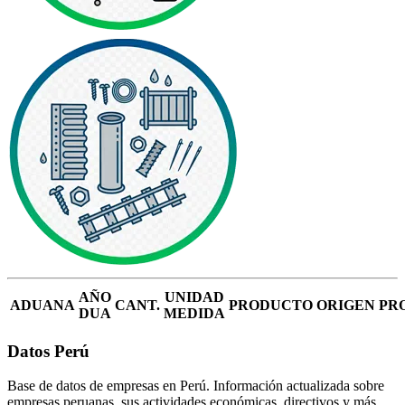
AÑO
UNIDAD
ADUANA
CANT.
PRODUCTO
ORIGEN
PR
DUA
MEDIDA
Datos Perú
Base de datos de empresas en Perú. Información actualizada sobre
empresas peruanas, sus actividades económicas, directivos y más.