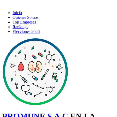
Inicio
Quienes Somos
Top Empresas
Rankings
Elecciones 2026
PROMUNE S.A.C
EN LA