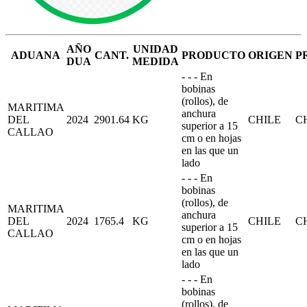
AÑO
UNIDAD
ADUANA
CANT.
PRODUCTO
ORIGEN
P
DUA
MEDIDA
- - - En
bobinas
(rollos), de
MARITIMA
anchura
DEL
2024
2901.64
KG
CHILE
C
superior a 15
CALLAO
cm o en hojas
en las que un
lado
- - - En
bobinas
(rollos), de
MARITIMA
anchura
DEL
2024
1765.4
KG
CHILE
C
superior a 15
CALLAO
cm o en hojas
en las que un
lado
- - - En
bobinas
(rollos), de