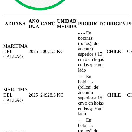
AÑO
UNIDAD
ADUANA
CANT.
PRODUCTO
ORIGEN
P
DUA
MEDIDA
- - - En
bobinas
(rollos), de
MARITIMA
anchura
DEL
2025
20971.2
KG
CHILE
C
superior a 15
CALLAO
cm o en hojas
en las que un
lado
- - - En
bobinas
(rollos), de
MARITIMA
anchura
DEL
2025
24928.3
KG
CHILE
C
superior a 15
CALLAO
cm o en hojas
en las que un
lado
- - - En
bobinas
(rollos), de