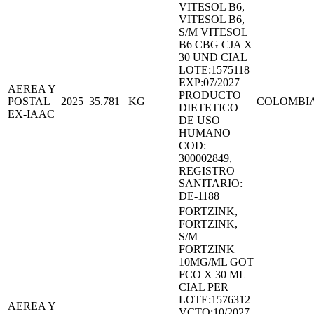
VITESOL B6,
VITESOL B6,
S/M VITESOL
B6 CBG CJA X
30 UND CIAL
LOTE:1575118
EXP:07/2027
AEREA Y
PRODUCTO
POSTAL
2025
35.781
KG
COLOMBI
DIETETICO
EX-IAAC
DE USO
HUMANO
COD:
300002849,
REGISTRO
SANITARIO:
DE-1188
FORTZINK,
FORTZINK,
S/M
FORTZINK
10MG/ML GOT
FCO X 30 ML
CIAL PER
LOTE:1576312
AEREA Y
VCTO:10/2027