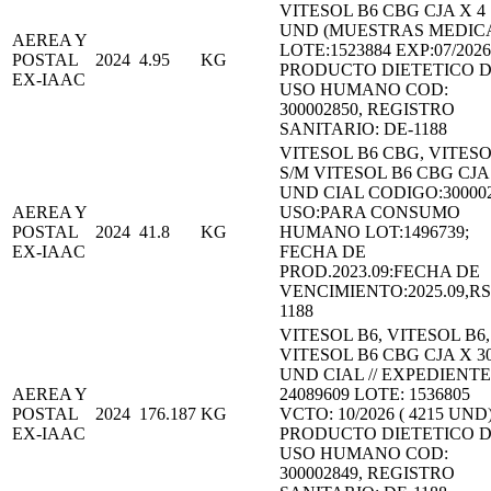
VITESOL B6 CBG CJA X 4
UND (MUESTRAS MEDIC
AEREA Y
LOTE:1523884 EXP:07/2026
POSTAL
2024
4.95
KG
PRODUCTO DIETETICO 
EX-IAAC
USO HUMANO COD:
300002850, REGISTRO
SANITARIO: DE-1188
VITESOL B6 CBG, VITESO
S/M VITESOL B6 CBG CJA 
UND CIAL CODIGO:30000
AEREA Y
USO:PARA CONSUMO
POSTAL
2024
41.8
KG
HUMANO LOT:1496739;
EX-IAAC
FECHA DE
PROD.2023.09:FECHA DE
VENCIMIENTO:2025.09,RS
1188
VITESOL B6, VITESOL B6,
VITESOL B6 CBG CJA X 3
UND CIAL // EXPEDIENTE
AEREA Y
24089609 LOTE: 1536805
POSTAL
2024
176.187
KG
VCTO: 10/2026 ( 4215 UND
EX-IAAC
PRODUCTO DIETETICO 
USO HUMANO COD:
300002849, REGISTRO