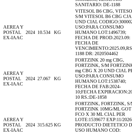
SANITARIO: DE-1188
VITESOL B6 CBG, VITESO
S/M VITESOL B6 CBG CJA 
UND CIAL CODIGO:30000
AEREA Y
USO:PARA CONSUMO
POSTAL
2024
10.534
KG
HUMANO LOT:1496739;
EX-IAAC
FECHA DE PROD.2023.09:
FECHA DE
VENCIMIENTO:2025.09,RS
1188 DR: 2020504462
FORTZINK 20 mg CBG,
FORTZINK, S/M FORTZINK
mg CBG X 20 UND CIAL P
AEREA Y
USO:PARA CONSUMO
POSTAL
2024
27.067
KG
HUMANO LOT:1538740;
EX-IAAC
FECHA DE FAB:2024-
10;FECHA EXPIRACION:20
10 RS.:DE-1858
FORTZINK, FORTZINK, S
FORTZINK 10MG/ML GOT
FCO X 30 ML CIAL PER
AEREA Y
LOTE:1539677 EXP:11/2026
POSTAL
2024
315.625
KG
PRODUCTO DIETETICO 
EX-IAAC
USO HUMANO COD: