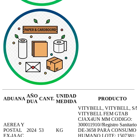
AÑO
UNIDAD
ADUANA
CANT.
PRODUCTO
DUA
MEDIDA
VITYBELL, VITYBELL, S
VITYBELL FEM GTAB
CJAX4UN MM CODIGO:
AEREA Y
300011910//Registro Sanitario
POSTAL
2024
53
KG
DE-3658 PARA CONSUMO
EX-IAAC
HUMANO LOTE: 1507381;