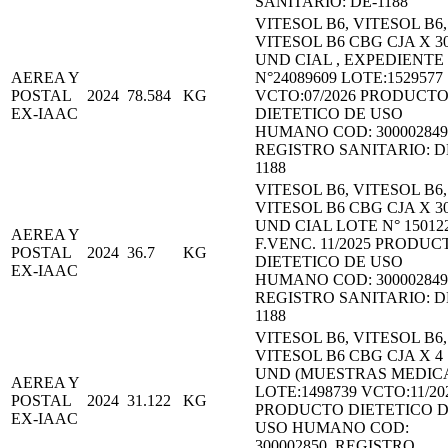
SANITARIO: DE-1188
VITESOL B6, VITESOL B6,
VITESOL B6 CBG CJA X 3
UND CIAL , EXPEDIENTE
AEREA Y
N°24089609 LOTE:1529577
POSTAL
2024
78.584
KG
VCTO:07/2026 PRODUCT
EX-IAAC
DIETETICO DE USO
HUMANO COD: 300002849
REGISTRO SANITARIO: D
1188
VITESOL B6, VITESOL B6,
VITESOL B6 CBG CJA X 3
UND CIAL LOTE N° 150122
AEREA Y
F.VENC. 11/2025 PRODUC
POSTAL
2024
36.7
KG
DIETETICO DE USO
EX-IAAC
HUMANO COD: 300002849
REGISTRO SANITARIO: D
1188
VITESOL B6, VITESOL B6,
VITESOL B6 CBG CJA X 4
UND (MUESTRAS MEDIC
AEREA Y
LOTE:1498739 VCTO:11/20
POSTAL
2024
31.122
KG
PRODUCTO DIETETICO 
EX-IAAC
USO HUMANO COD:
300002850, REGISTRO