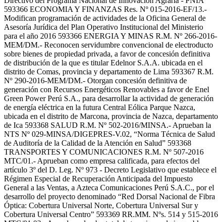
Directivo del Programa Nacional de Innovación Agraria - PNIA”
593366 ECONOMIA Y FINANZAS Res. Nº 015-2016-EF/13.-
Modifican programación de actividades de la Oficina General de
Asesoría Jurídica del Plan Operativo Institucional del Ministerio
para el año 2016 593366 ENERGIA Y MINAS R.M. Nº 266-2016-
MEM/DM.- Reconocen servidumbre convencional de electroducto
sobre bienes de propiedad privada, a favor de concesión definitiva
de distribución de la que es titular Edelnor S.A.A. ubicada en el
distrito de Comas, provincia y departamento de Lima 593367 R.M.
Nº 290-2016-MEM/DM.- Otorgan concesión definitiva de
generación con Recursos Energéticos Renovables a favor de Enel
Green Power Perú S.A., para desarrollar la actividad de generación
de energía eléctrica en la futura Central Eólica Parque Nazca,
ubicada en el distrito de Marcona, provincia de Nazca, departamento
de Ica 593368 SALUD R.M. Nº 502-2016/MINSA.- Aprueban la
NTS Nº 029-MINSA/DIGEPRES-V.02, “Norma Técnica de Salud
de Auditoría de la Calidad de la Atención en Salud” 593368
TRANSPORTES Y COMUNICACIONES R.M. Nº 507-2016
MTC/01.- Aprueban como empresa calificada, para efectos del
artículo 3º del D. Leg. Nº 973 - Decreto Legislativo que establece el
Régimen Especial de Recuperación Anticipada del Impuesto
General a las Ventas, a Azteca Comunicaciones Perú S.A.C., por el
desarrollo del proyecto denominado “Red Dorsal Nacional de Fibra
Óptica: Cobertura Universal Norte, Cobertura Universal Sur y
Cobertura Universal Centro” 593369 RR.MM. Nºs. 514 y 515-2016