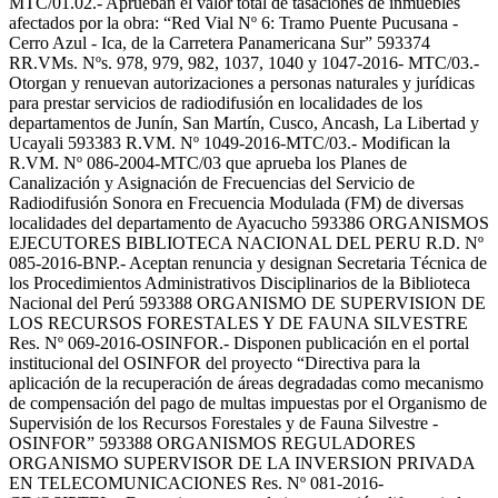
MTC/01.02.- Aprueban el valor total de tasaciones de inmuebles
afectados por la obra: “Red Vial Nº 6: Tramo Puente Pucusana -
Cerro Azul - Ica, de la Carretera Panamericana Sur” 593374
RR.VMs. Nºs. 978, 979, 982, 1037, 1040 y 1047-2016- MTC/03.-
Otorgan y renuevan autorizaciones a personas naturales y jurídicas
para prestar servicios de radiodifusión en localidades de los
departamentos de Junín, San Martín, Cusco, Ancash, La Libertad y
Ucayali 593383 R.VM. Nº 1049-2016-MTC/03.- Modifican la
R.VM. Nº 086-2004-MTC/03 que aprueba los Planes de
Canalización y Asignación de Frecuencias del Servicio de
Radiodifusión Sonora en Frecuencia Modulada (FM) de diversas
localidades del departamento de Ayacucho 593386 ORGANISMOS
EJECUTORES BIBLIOTECA NACIONAL DEL PERU R.D. Nº
085-2016-BNP.- Aceptan renuncia y designan Secretaria Técnica de
los Procedimientos Administrativos Disciplinarios de la Biblioteca
Nacional del Perú 593388 ORGANISMO DE SUPERVISION DE
LOS RECURSOS FORESTALES Y DE FAUNA SILVESTRE
Res. Nº 069-2016-OSINFOR.- Disponen publicación en el portal
institucional del OSINFOR del proyecto “Directiva para la
aplicación de la recuperación de áreas degradadas como mecanismo
de compensación del pago de multas impuestas por el Organismo de
Supervisión de los Recursos Forestales y de Fauna Silvestre -
OSINFOR” 593388 ORGANISMOS REGULADORES
ORGANISMO SUPERVISOR DE LA INVERSION PRIVADA
EN TELECOMUNICACIONES Res. Nº 081-2016-