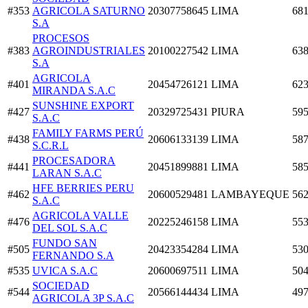
#353
AGRICOLA SATURNO
20307758645
LIMA
681
S.A
PROCESOS
#383
AGROINDUSTRIALES
20100227542
LIMA
638
S.A
AGRICOLA
#401
20454726121
LIMA
623
MIRANDA S.A.C
SUNSHINE EXPORT
#427
20329725431
PIURA
595
S.A.C
FAMILY FARMS PERÚ
#438
20606133139
LIMA
587
S.C.R.L
PROCESADORA
#441
20451899881
LIMA
585
LARAN S.A.C
HFE BERRIES PERU
#462
20600529481
LAMBAYEQUE
562
S.A.C
AGRICOLA VALLE
#476
20225246158
LIMA
553
DEL SOL S.A.C
FUNDO SAN
#505
20423354284
LIMA
530
FERNANDO S.A
#535
UVICA S.A.C
20600697511
LIMA
504
SOCIEDAD
#544
20566144434
LIMA
497
AGRICOLA 3P S.A.C