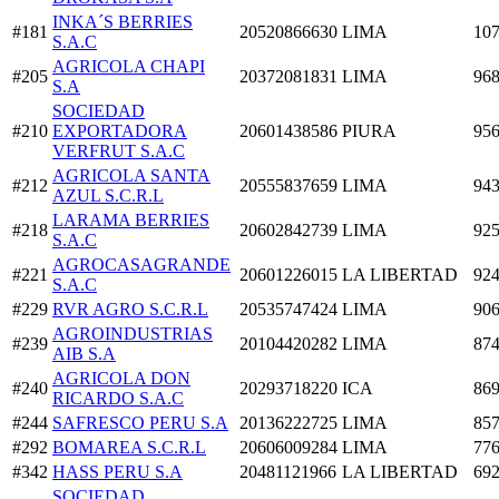
INKA´S BERRIES
#181
20520866630
LIMA
107
S.A.C
AGRICOLA CHAPI
#205
20372081831
LIMA
968
S.A
SOCIEDAD
#210
EXPORTADORA
20601438586
PIURA
956
VERFRUT S.A.C
AGRICOLA SANTA
#212
20555837659
LIMA
943
AZUL S.C.R.L
LARAMA BERRIES
#218
20602842739
LIMA
925
S.A.C
AGROCASAGRANDE
#221
20601226015
LA LIBERTAD
924
S.A.C
#229
RVR AGRO S.C.R.L
20535747424
LIMA
906
AGROINDUSTRIAS
#239
20104420282
LIMA
874
AIB S.A
AGRICOLA DON
#240
20293718220
ICA
869
RICARDO S.A.C
#244
SAFRESCO PERU S.A
20136222725
LIMA
857
#292
BOMAREA S.C.R.L
20606009284
LIMA
776
#342
HASS PERU S.A
20481121966
LA LIBERTAD
692
SOCIEDAD