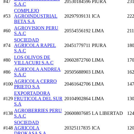
#47
20530184596
PIURA
231
S.A.C
COMPLEJO
#53
AGROINDUSTRIAL
20297939131
ICA
222
BETA S.A
AGROVISION PERU
#60
20554556192
LIMA
211
S.A.C
SOCIEDAD
#74
AGRICOLA RAPEL
20451779711
PIURA
180
S.A.C
LOS OLIVOS DE
#80
20602872760
LIMA
170
VILLACURI S.A.C
AGRICOLA ANDREA
#86
20505688903
LIMA
162
S.A.C
AGRICOLA CERRO
#100
20461642706
LIMA
147
PRIETO S.A
EXPORTADORA
#129
FRUTICOLA DEL SUR
20104902864
LIMA
130
S.A
AGROBERRIES PERU
#138
20600807685
LA LIBERTAD
124
S.A.C
SOCIEDAD
#148
AGRICOLA
20325117835
ICA
120
DROKASA S.A