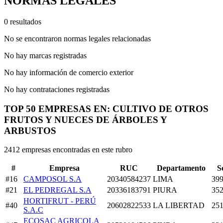
NORMAS LEGALES
0 resultados
No se encontraron normas legales relacionadas
No hay marcas registradas
No hay información de comercio exterior
No hay contrataciones registradas
TOP 50 EMPRESAS EN: CULTIVO DE OTROS
FRUTOS Y NUECES DE ÁRBOLES Y
ARBUSTOS
2412 empresas encontradas en este rubro
#
Empresa
RUC
Departamento
S
#16
CAMPOSOL S.A
20340584237
LIMA
399
#21
EL PEDREGAL S.A
20336183791
PIURA
352
HORTIFRUT - PERÚ
#40
20602822533
LA LIBERTAD
251
S.A.C
ECOSAC AGRICOLA