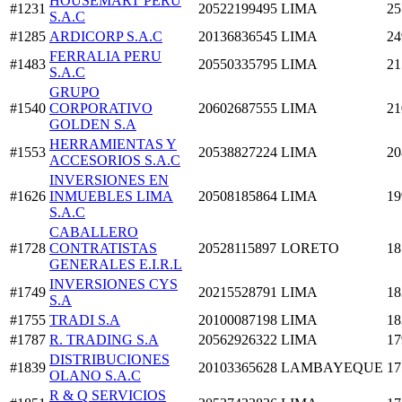
HOUSEMART PERU
#1231
20522199495
LIMA
25
S.A.C
#1285
ARDICORP S.A.C
20136836545
LIMA
24
FERRALIA PERU
#1483
20550335795
LIMA
21
S.A.C
GRUPO
#1540
CORPORATIVO
20602687555
LIMA
21
GOLDEN S.A
HERRAMIENTAS Y
#1553
20538827224
LIMA
20
ACCESORIOS S.A.C
INVERSIONES EN
#1626
INMUEBLES LIMA
20508185864
LIMA
19
S.A.C
CABALLERO
#1728
CONTRATISTAS
20528115897
LORETO
18
GENERALES E.I.R.L
INVERSIONES CYS
#1749
20215528791
LIMA
18
S.A
#1755
TRADI S.A
20100087198
LIMA
18
#1787
R. TRADING S.A
20562926322
LIMA
17
DISTRIBUCIONES
#1839
20103365628
LAMBAYEQUE
17
OLANO S.A.C
R & Q SERVICIOS