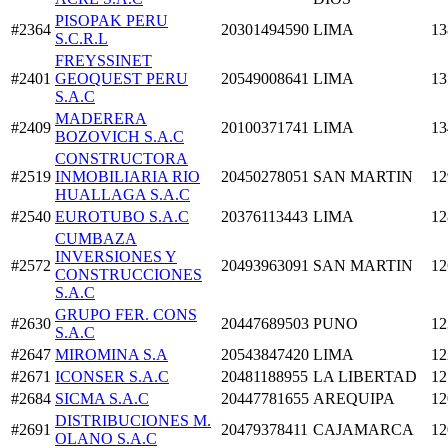
PISOPAK PERU
#2364
20301494590
LIMA
13
S.C.R.L
FREYSSINET
#2401
GEOQUEST PERU
20549008641
LIMA
13
S.A.C
MADERERA
#2409
20100371741
LIMA
13
BOZOVICH S.A.C
CONSTRUCTORA
#2519
INMOBILIARIA RIO
20450278051
SAN MARTIN
12
HUALLAGA S.A.C
#2540
EUROTUBO S.A.C
20376113443
LIMA
12
CUMBAZA
INVERSIONES Y
#2572
20493963091
SAN MARTIN
12
CONSTRUCCIONES
S.A.C
GRUPO FER. CONS
#2630
20447689503
PUNO
12
S.A.C
#2647
MIROMINA S.A
20543847420
LIMA
12
#2671
ICONSER S.A.C
20481188955
LA LIBERTAD
12
#2684
SICMA S.A.C
20447781655
AREQUIPA
12
DISTRIBUCIONES M.
#2691
20479378411
CAJAMARCA
12
OLANO S.A.C