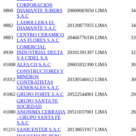
CORPORACION
#860
DIAMANTE JUBERS
20600683650
LIMA
34
S.A.C
LADRILLERA EL
#882
20120877055
LIMA
34
DIAMANTE S.A.C
CENTRO CERAMICO
#883
20466776336
LIMA
33
LAS FLORES S.A.C
COMERCIAL
#930
INDUSTRIAL DELTA
20101391397
LIMA
32
S A CIDEL S.A
#1008
ALFA CO S.A.C
20601832390
LIMA
30
CONSTRUCTORES Y
MINEROS
#1012
20330546612
LIMA
30
CONTRATISTAS
GENERALES S.A.C
#1062
GRUPO FORTE S.A.C
20522544001
LIMA
29
GRUPO SANTA FE
SOCIEDAD
#1080
ANONIMA CERRADA
20511037001
LIMA
28
- GRUPO SANTA FE
S.A.C
#1215
SANICENTER S.A.C
20138651917
LIMA
26