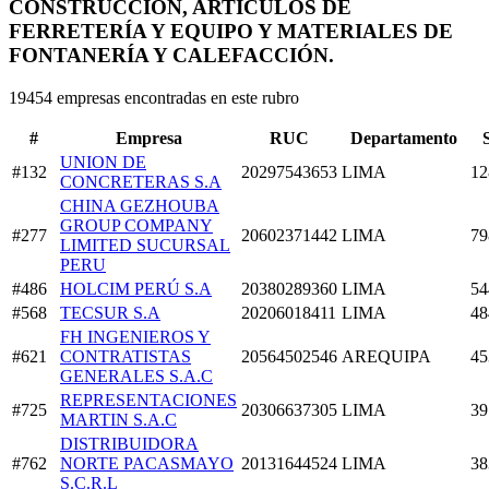
CONSTRUCCIÓN, ARTÍCULOS DE
FERRETERÍA Y EQUIPO Y MATERIALES DE
FONTANERÍA Y CALEFACCIÓN.
19454 empresas encontradas en este rubro
#
Empresa
RUC
Departamento
UNION DE
#132
20297543653
LIMA
12
CONCRETERAS S.A
CHINA GEZHOUBA
GROUP COMPANY
#277
20602371442
LIMA
79
LIMITED SUCURSAL
PERU
#486
HOLCIM PERÚ S.A
20380289360
LIMA
54
#568
TECSUR S.A
20206018411
LIMA
48
FH INGENIEROS Y
#621
CONTRATISTAS
20564502546
AREQUIPA
45
GENERALES S.A.C
REPRESENTACIONES
#725
20306637305
LIMA
39
MARTIN S.A.C
DISTRIBUIDORA
#762
NORTE PACASMAYO
20131644524
LIMA
38
S.C.R.L