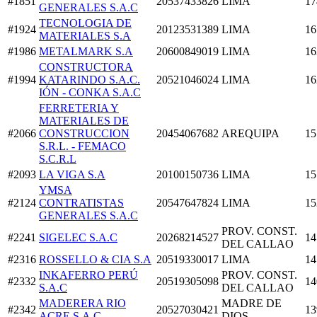
#1851
20537433826
LIMA
17
GENERALES S.A.C
TECNOLOGIA DE
#1924
20123531389
LIMA
16
MATERIALES S.A
#1986
METALMARK S.A
20600849019
LIMA
16
CONSTRUCTORA
#1994
KATARINDO S.A.C.
20521046024
LIMA
16
IÓN - CONKA S.A.C
FERRETERIA Y
MATERIALES DE
#2066
CONSTRUCCION
20454067682
AREQUIPA
15
S.R.L. - FEMACO
S.C.R.L
#2093
LA VIGA S.A
20100150736
LIMA
15
YMSA
#2124
CONTRATISTAS
20547647824
LIMA
15
GENERALES S.A.C
PROV. CONST.
#2241
SIGELEC S.A.C
20268214527
14
DEL CALLAO
#2316
ROSSELLO & CIA S.A
20519330017
LIMA
14
INKAFERRO PERÚ
PROV. CONST.
#2332
20519305098
14
S.A.C
DEL CALLAO
MADERERA RIO
MADRE DE
#2342
20527030421
13
ACRE S.A.C
DIOS